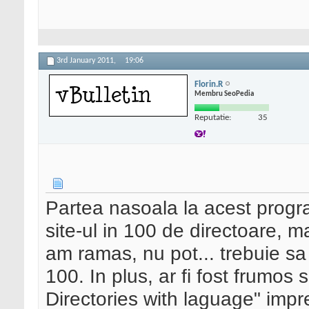
3rd January 2011,
19:06
Florin.R
Membru SeoPedia
Reputatie:
35
Partea nasoala la acest progr
site-ul in 100 de directoare, 
am ramas, nu pot... trebuie sa 
100. In plus, ar fi fost frumos 
Directories with laguage" impr