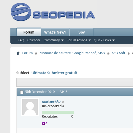
Forum
What's New?
Spy
FAQ
Calendar
Community
Forum Actions
Quick Links
Forum
Motoare de cautare. Google, Yahoo!, MSN
SEO Soft
Subiect:
Ultimate Submitter gratuit
28th December 2010,
23:15
mariantb87
Junior SeoPedia
Reputatie:
0