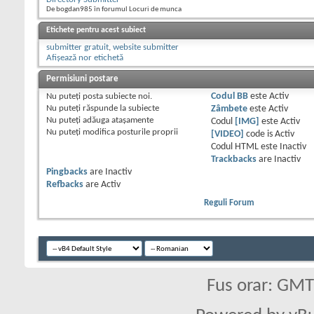
De bogdan985 în forumul Locuri de munca
Etichete pentru acest subiect
submitter gratuit
,
website submitter
Afișează nor etichetă
Permisiuni postare
Nu puteţi
posta subiecte noi.
Codul BB
este
Activ
Nu puteţi
răspunde la subiecte
Zâmbete
este
Activ
Nu puteţi
adăuga ataşamente
Codul
[IMG]
este
Activ
Nu puteţi
modifica posturile proprii
[VIDEO]
code is
Activ
Codul HTML este
Inactiv
Trackbacks
are
Inactiv
Pingbacks
are
Inactiv
Refbacks
are
Activ
Reguli Forum
Fus orar: GM