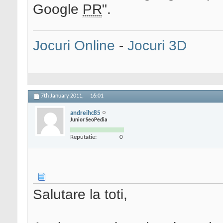
Google
PR
".
Jocuri Online
-
Jocuri 3D
7th January 2011,
16:01
andreihc85
Junior SeoPedia
Reputatie:
0
Salutare la toti,