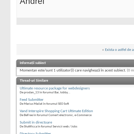
Andrei
«
Exista o astfel de a
Informații subiect
Momentan este/sunt 1 utilizator(i) care navighează în acest subiect.
(0 m
Thread-uri Similare
Ultimate resource package for webdesigners
De prodan_13 în forumul Bar, lobby...
Feed Submitter
De Marius Mailat în forumul SEO Soft
Vand Interspire Shopping Cart Ultimate Edition
De BeFree în forumul Comert electronic, e-Commerce
Submit in directoare
De ShaWicca în forumul Servicii web / Jobs
Directory Submitter