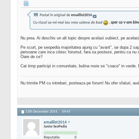
Postat în original de
emaillist2014
Cu riscul sa-mi mai iau vreo cateva de bad
,
sper ca v-am bin
Nu prea. Ai deschis un alt topic despre acelasi subiect, pe acelasi
Pe scurt, pe seopedia majoritatea ajung cu "avant", iar dupa 2 sap
persoane care inca citesc forumul, fara sa posteze, pentru ca nu 
Oare de ce?
Cat timp participi in comunitate, bulina rosie se "coace" in verde.
Nu trimite PM cu intrebari, posteaza pe forum! Nu ofer sfaturi, au
13th December 2014,
09:47
emaillist2014
Junior SeoPedia
Reputatie:
0