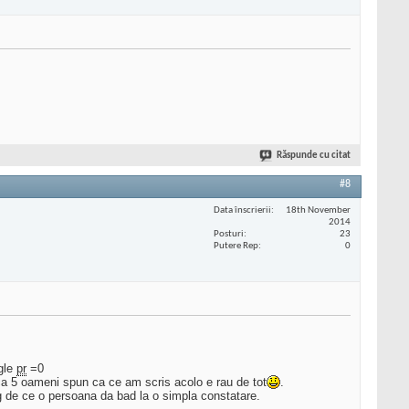
Răspunde cu citat
#8
Data înscrierii
18th November
2014
Posturi
23
Putere Rep
0
ogle
pr
=0
ica 5 oameni spun ca ce am scris acolo e rau de tot
.
leg de ce o persoana da bad la o simpla constatare.