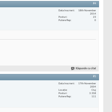
#4
Data înscrierii
18th November
2014
Posturi
23
Putere Rep
0
Răspunde cu citat
#5
Data înscrierii
17th November
2004
Locaţie
Cluj
Posturi
3.358
Putere Rep
111