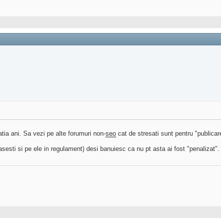
atia ani. Sa vezi pe alte forumuri non-
seo
cat de stresati sunt pentru "publica
gasesti si pe ele in regulament) desi banuiesc ca nu pt asta ai fost "penalizat".