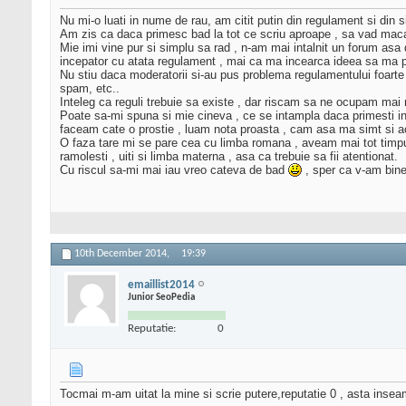
Nu mi-o luati in nume de rau, am citit putin din regulament si din 
Am zis ca daca primesc bad la tot ce scriu aproape , sa vad mac
Mie imi vine pur si simplu sa rad , n-am mai intalnit un forum asa 
incepator cu atata regulament , mai ca ma incearca ideea sa ma 
Nu stiu daca moderatorii si-au pus problema regulamentului foarte 
spam, etc..
Inteleg ca reguli trebuie sa existe , dar riscam sa ne ocupam mai 
Poate sa-mi spuna si mie cineva , ce se intampla daca primesti int
faceam cate o prostie , luam nota proasta , cam asa ma simt si 
O faza tare mi se pare cea cu limba romana , aveam mai tot timpul 
ramolesti , uiti si limba materna , asa ca trebuie sa fii atentionat.
Cu riscul sa-mi mai iau vreo cateva de bad
, sper ca v-am bine
10th December 2014,
19:39
emaillist2014
Junior SeoPedia
Reputatie:
0
Tocmai m-am uitat la mine si scrie putere,reputatie 0 , asta inse