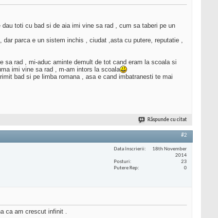
 dau toti cu bad si de aia imi vine sa rad , cum sa taberi pe un
dar parca e un sistem inchis , ciudat ,asta cu putere, reputatie ,
ine sa rad , mi-aduc aminte demult de tot cand eram la scoala si
ma imi vine sa rad , m-am intors la scoala
primit bad si pe limba romana , asa e cand imbatranesti te mai
Răspunde cu citat
#2
Data înscrierii
18th November
2014
Posturi
23
Putere Rep
0
 ca am crescut infinit .