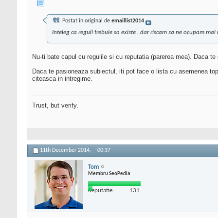
Postat în original de
emaillist2014
Inteleg ca reguli trebuie sa existe , dar riscam sa ne ocupam mai 
Nu-ti bate capul cu regulile si cu reputatia (parerea mea). Daca te c
Daca te pasioneaza subiectul, iti pot face o lista cu asemenea topi
citeasca in intregime.
Trust, but verify.
11th December 2014,
00:37
Tom
Membru SeoPedia
Reputatie:
131