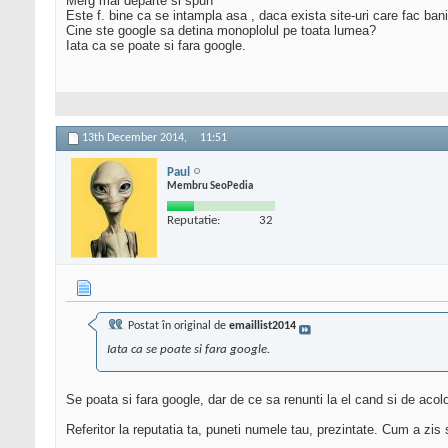
Merg mai departe si spun
Este f. bine ca se intampla asa , daca exista site-uri care fac ban
Cine ste google sa detina monoplolul pe toata lumea?
Iata ca se poate si fara google.
13th December 2014,
11:51
Paul
Membru SeoPedia
Reputatie:
32
Postat în original de
emaillist2014
Iata ca se poate si fara google.
Se poata si fara google, dar de ce sa renunti la el cand si de acol
Referitor la reputatia ta, puneti numele tau, prezintate. Cum a zis 