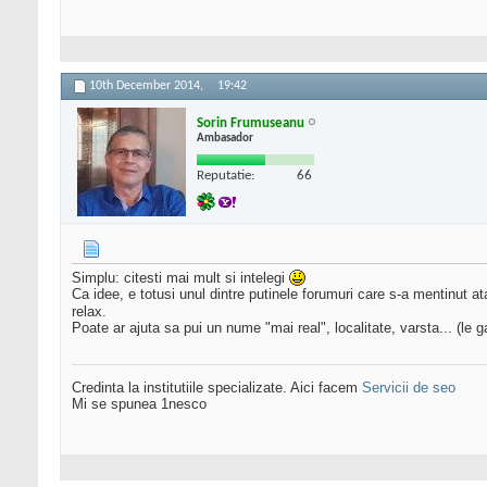
10th December 2014,
19:42
Sorin Frumuseanu
Ambasador
Reputatie:
66
Simplu: citesti mai mult si intelegi
Ca idee, e totusi unul dintre putinele forumuri care s-a mentinut at
relax.
Poate ar ajuta sa pui un nume "mai real", localitate, varsta... (le 
Credinta la institutiile specializate. Aici facem
Servicii de seo
Mi se spunea 1nesco