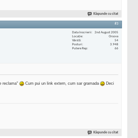
Răspunde cu citat
#3
Data înscrierii
2nd August 2005
Locaţie
Orsova
Vârstă
54
Posturi
3.948
Putere Rep
66
re reclama"
Cum pui un link extern, cum sar gramada
Deci
Răspunde cu citat