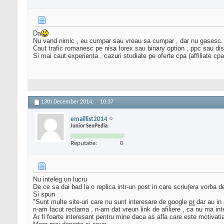
Da
Nu vand nimic , eu cumpar sau vreau sa cumpar , dar nu gasesc.
Caut trafic romanesc pe nisa forex sau binary option , ppc sau d
Si mai caut experienta , cazuri studiate pe oferte cpa (affiliate cp
13th December 2014,
10:37
emaillist2014
Junior SeoPedia
Reputatie:
0
Nu inteleg un lucru
De ce sa dai bad la o replica intr-un post in care scriu(era vorba 
Si spun
"Sunt multe site-uri care nu sunt interesare de google
pr
dar au in 
n-am facut reclama , n-am dat vreun link de afiliere , ca nu ma in
Ar fi foarte interesant pentru mine daca as afla care este motivati