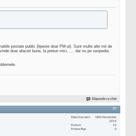
tiile postate public (lipeste doar PM-ul). Sunt multe alte mii de
, vinde doar afaceri bune, la preturi mici, .... dar nu pe seopedia.
roblemele.
Răspunde cu citat
#7
Data înscrierii
18th November
2014
Posturi
23
Putere Rep
0