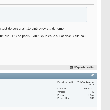
n test de personalitate dintr-o revista de femei.
i are 1173 de pagini. Multi spun ca le-a luat doar 3 zile sa-l
Răspunde cu citat
#6
Data înscrierii
25th September
2010
Locaţie
Bucuresti
Vârstă
48
Posturi
3.169
Putere Rep
131