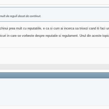
mult de reguli decat de continut.
hinui prea mult cu reputatiile, e ca si cum ai incerca sa trisezi cand iti faci u
curi in care se vorbeste despre reputatie si regulament. Unul din aceste topicur