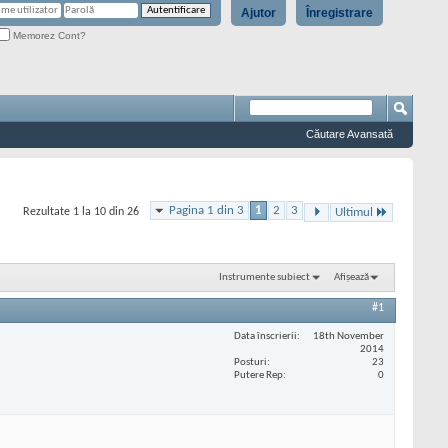
Ajutor
Înregistrare
Memorez Cont?
Căutare Avansată
Pagina 1 din 3
1
2
3
Rezultate 1 la 10 din 26
Ultimul
Instrumente subiect
Afișează
#1
Data înscrierii
18th November
2014
Posturi
23
Putere Rep
0