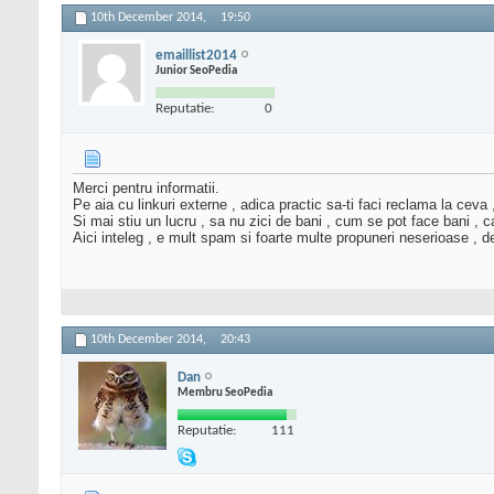
10th December 2014,
19:50
emaillist2014
Junior SeoPedia
Reputatie:
0
Merci pentru informatii.
Pe aia cu linkuri externe , adica practic sa-ti faci reclama la ceva ,
Si mai stiu un lucru , sa nu zici de bani , cum se pot face bani , c
Aici inteleg , e mult spam si foarte multe propuneri neserioase , de
10th December 2014,
20:43
Dan
Membru SeoPedia
Reputatie:
111