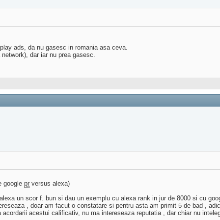
isplay ads, da nu gasesc in romania asa ceva.
a network), dar iar nu prea gasesc.
de google
pr
versus alexa)
alexa un scor f. bun si dau un exemplu cu alexa rank in jur de 8000 si cu go
tereseaza , doar am facut o constatare si pentru asta am primit 5 de bad , ad
a acordarii acestui calificativ, nu ma intereseaza reputatia , dar chiar nu inte