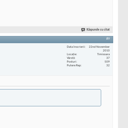
Răspunde cu citat
#9
Data înscrierii
22nd November
2010
Locaţie
Timisoara
Vârstă
37
Posturi
509
Putere Rep
32