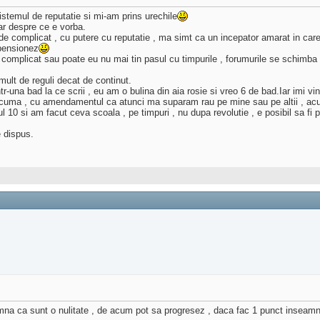
sistemul de reputatie si mi-am prins urechile
ar despre ce e vorba.
de complicat , cu putere cu reputatie , ma simt ca un incepator amarat in care
pensionez
complicat sau poate eu nu mai tin pasul cu timpurile , forumurile se schimba , 
mult de reguli decat de continut.
r-una bad la ce scrii , eu am o bulina din aia rosie si vreo 6 de bad.Iar imi v
acuma , cu amendamentul ca atunci ma suparam rau pe mine sau pe altii , acu
10 si am facut ceva scoala , pe timpuri , nu dupa revolutie , e posibil sa fi 
 dispus.
amna ca sunt o nulitate , de acum pot sa progresez , daca fac 1 punct inseamna