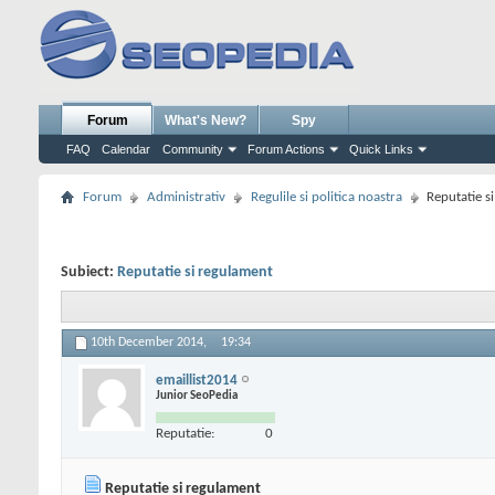
Forum
What's New?
Spy
FAQ
Calendar
Community
Forum Actions
Quick Links
Forum
Administrativ
Regulile si politica noastra
Reputatie s
Subiect:
Reputatie si regulament
10th December 2014,
19:34
emaillist2014
Junior SeoPedia
Reputatie:
0
Reputatie si regulament