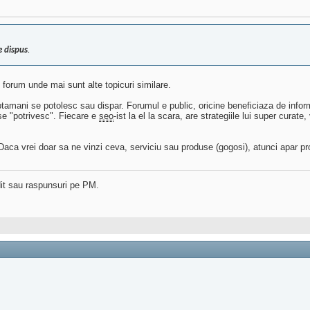
e dispus
.
 forum unde mai sunt alte topicuri similare.
tamani se potolesc sau dispar. Forumul e public, oricine beneficiaza de informa
se "potrivesc". Fiecare e
seo
-ist la el la scara, are strategiile lui super curate
 Daca vrei doar sa ne vinzi ceva, serviciu sau produse (gogosi), atunci apar p
dit sau raspunsuri pe PM.