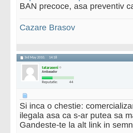
BAN precoce, asa preventiv ca
Cazare Brasov
3rd May 2010,
14:18
tataraseni
Ambasador
Reputatie:
44
Si inca o chestie: comerciali
ilegala asa ca s-ar putea sa m
Gandeste-te la alt link in semn