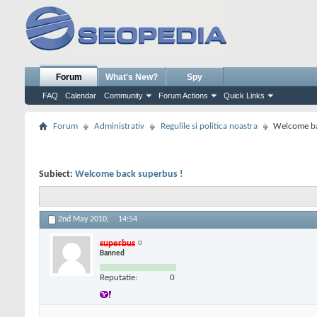
Forum
What's New?
Spy
FAQ
Calendar
Community
Forum Actions
Quick Links
Forum
Administrativ
Regulile si politica noastra
Welcome ba
Subiect:
Welcome back superbus !
2nd May 2010,
14:54
superbus
Banned
Reputatie:
0