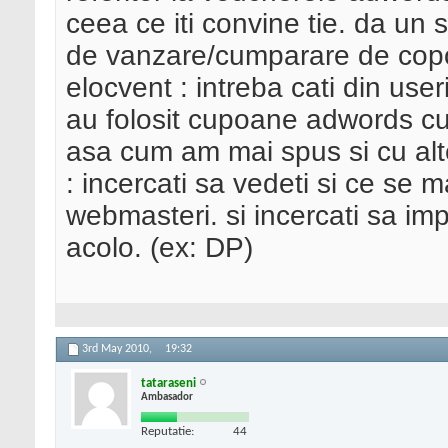
ceea ce iti convine tie. da un
de vanzare/cumparare de copo
elocvent : intreba cati din use
au folosit cupoane adwords cum
asa cum am mai spus si cu alte 
: incercati sa vedeti si ce se 
webmasteri. si incercati sa im
acolo. (ex: DP)
3rd May 2010,
19:32
tataraseni
Ambasador
Reputatie:
44