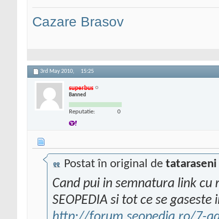
Cazare Brasov
3rd May 2010,
15:25
superbus
Banned
Reputatie:
0
Postat în original de
tataraseni
Cand pui in semnatura link cu 
SEOPEDIA si tot ce se gaseste 
http://forum.seopedia.ro/7-ad