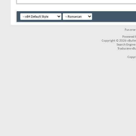
Fus ora
Powered b
Copyright © 2026 vBulleti
Search Engine
Traducere vB
Copyr