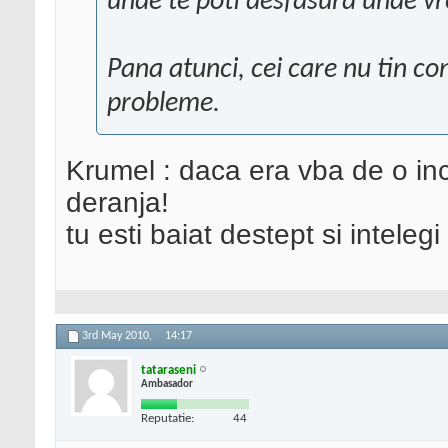
unde te poti desfasura unde vre
Pana atunci, cei care nu tin c
probleme.
Krumel : daca era vba de o in
deranja!
tu esti baiat destept si inteleg
3rd May 2010,
14:17
tataraseni
Ambasador
Reputatie:
44