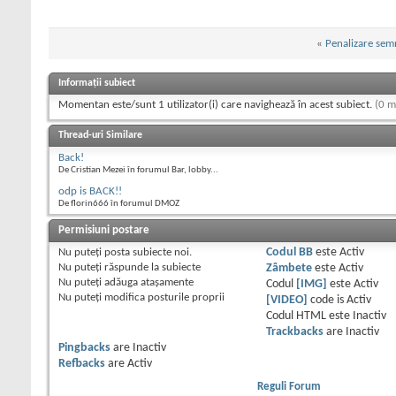
«
Penalizare sem
Informații subiect
Momentan este/sunt 1 utilizator(i) care navighează în acest subiect.
(0 m
Thread-uri Similare
Back!
De Cristian Mezei în forumul Bar, lobby...
odp is BACK!!
De florin666 în forumul DMOZ
Permisiuni postare
Nu puteţi
posta subiecte noi.
Codul BB
este
Activ
Nu puteţi
răspunde la subiecte
Zâmbete
este
Activ
Nu puteţi
adăuga ataşamente
Codul
[IMG]
este
Activ
Nu puteţi
modifica posturile proprii
[VIDEO]
code is
Activ
Codul HTML este
Inactiv
Trackbacks
are
Inactiv
Pingbacks
are
Inactiv
Refbacks
are
Activ
Reguli Forum