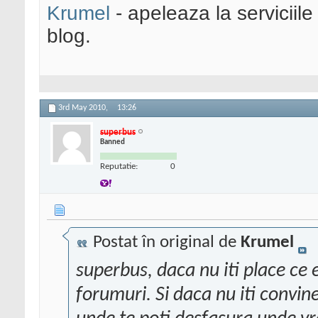
Krumel
- apeleaza la serviciile
blog.
3rd May 2010,
13:26
superbus
Banned
Reputatie:
0
Postat în original de
Krumel
superbus, daca nu iti place ce e 
forumuri. Si daca nu iti convine