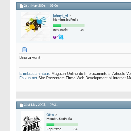
28th May 2008,
09:06
johnyk_vl
Membru SeoPedia
Reputatie:
34
Bine ai venit.
E-imbracaminte.ro
Magazin Online de Imbracaminte si Articole Ve
Falkun.net
Site Prezentare Firma Web Development si Internet Ma
31st May 2008,
07:31
Otto
Membru SeoPedia
Reputatie:
34