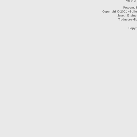
Fus ora
Powered b
Copyright © 2026 vBulleti
Search Engine
Traducere vB
Copyr