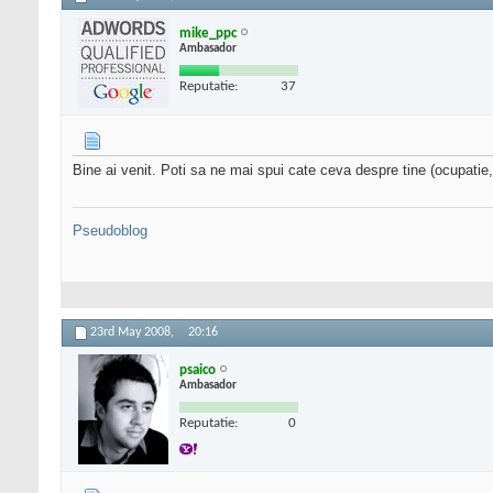
mike_ppc
Ambasador
Reputatie:
37
Bine ai venit. Poti sa ne mai spui cate ceva despre tine (ocupatie,
Pseudoblog
23rd May 2008,
20:16
psaico
Ambasador
Reputatie:
0