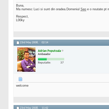
Buna,
Ma numesc Luci si sunt din oradea.Domeniul
Seo
e o noutate pt m
Respect,
L00ky
23rd May 2008,
02:14
Adrian Poputoaia
Ambasador
Reputatie:
37
welcome
23rd May 2008,
11:42