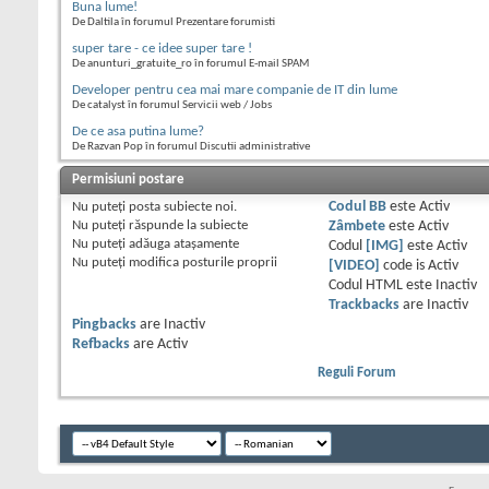
Buna lume!
De Daltila în forumul Prezentare forumisti
super tare - ce idee super tare !
De anunturi_gratuite_ro în forumul E-mail SPAM
Developer pentru cea mai mare companie de IT din lume
De catalyst în forumul Servicii web / Jobs
De ce asa putina lume?
De Razvan Pop în forumul Discutii administrative
Permisiuni postare
Nu puteţi
posta subiecte noi.
Codul BB
este
Activ
Nu puteţi
răspunde la subiecte
Zâmbete
este
Activ
Nu puteţi
adăuga ataşamente
Codul
[IMG]
este
Activ
Nu puteţi
modifica posturile proprii
[VIDEO]
code is
Activ
Codul HTML este
Inactiv
Trackbacks
are
Inactiv
Pingbacks
are
Inactiv
Refbacks
are
Activ
Reguli Forum