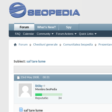
Forum
What's New?
Spy
FAQ
Calendar
Community
Forum Actions
Quick Links
Forum
Chestiuni generale
Comunitatea Seopedia
Prezentare
Subiect:
sal`tare lume
23rd May 2008,
00:31
l00ky
Membru SeoPedia
Reputatie:
34
sal`tare lume