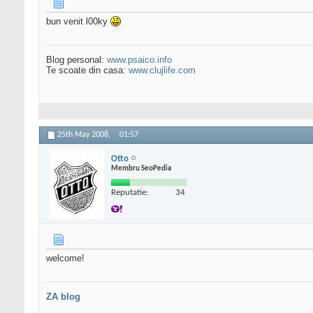
bun venit l00ky
Blog personal:
www.psaico.info
Te scoate din casa:
www.clujlife.com
25th May 2008,
01:57
Otto
Membru SeoPedia
Reputatie:
34
welcome!
ZA blog