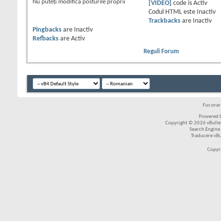
Nu puteţi
modifica posturile proprii
[VIDEO]
code is
Activ
Codul HTML este
Inactiv
Trackbacks
are
Inactiv
Pingbacks
are
Inactiv
Refbacks
are
Activ
Reguli Forum
Fus ora
Powered b
Copyright © 2026 vBulleti
Search Engine
Traducere vB
Copyr