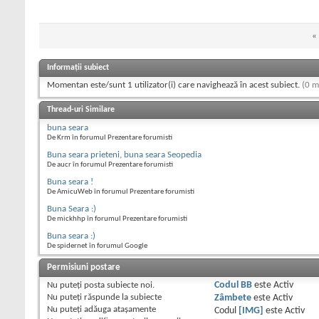
«
Informații subiect
Momentan este/sunt 1 utilizator(i) care navighează în acest subiect.
(0 m
Thread-uri Similare
buna seara
De Krm în forumul Prezentare forumisti
Buna seara prieteni, buna seara Seopedia
De aucr în forumul Prezentare forumisti
Buna seara !
De AmicuWeb în forumul Prezentare forumisti
Buna Seara :)
De mickhhp în forumul Prezentare forumisti
Buna seara :)
De spidernet în forumul Google
Permisiuni postare
Nu puteţi
posta subiecte noi.
Codul BB
este
Activ
Nu puteţi
răspunde la subiecte
Zâmbete
este
Activ
Nu puteţi
adăuga ataşamente
Codul
[IMG]
este
Activ