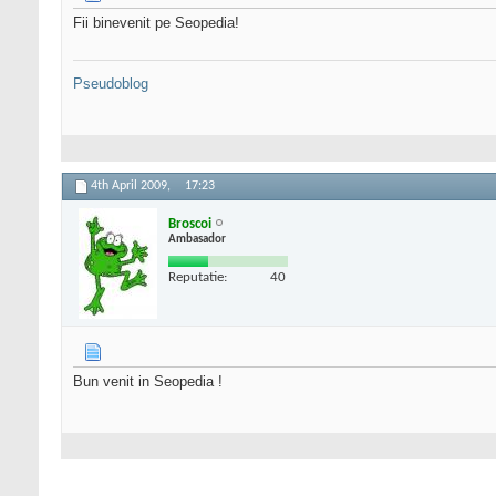
Fii binevenit pe Seopedia!
Pseudoblog
4th April 2009,
17:23
Broscoi
Ambasador
Reputatie:
40
Bun venit in Seopedia !