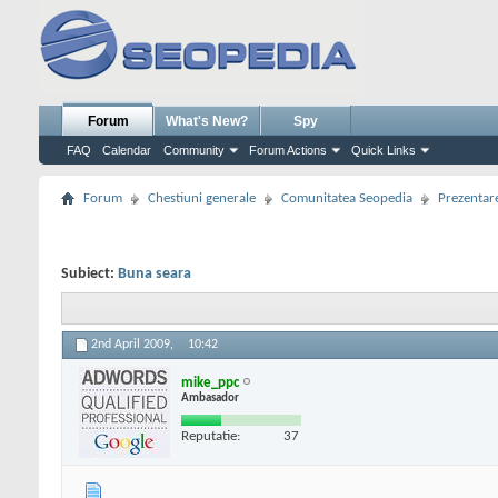
Forum
What's New?
Spy
FAQ
Calendar
Community
Forum Actions
Quick Links
Forum
Chestiuni generale
Comunitatea Seopedia
Prezentare
Subiect:
Buna seara
2nd April 2009,
10:42
mike_ppc
Ambasador
Reputatie:
37