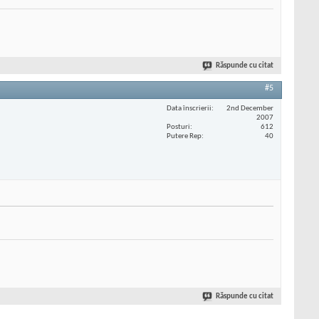
Răspunde cu citat
#5
Data înscrierii
2nd December
2007
Posturi
612
Putere Rep
40
Răspunde cu citat