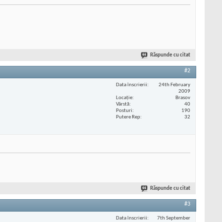
Răspunde cu citat
#2
Data înscrierii
24th February
2009
Locaţie
Brasov
Vârstă
40
Posturi
190
Putere Rep
32
Răspunde cu citat
#3
Data înscrierii
7th September