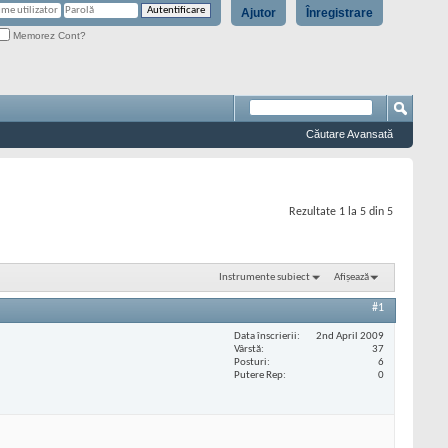
Ajutor
Înregistrare
Memorez Cont?
Căutare Avansată
Rezultate 1 la 5 din 5
Instrumente subiect
Afișează
#1
Data înscrierii
2nd April 2009
Vârstă
37
Posturi
6
Putere Rep
0