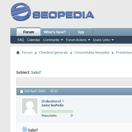
Forum
What's New?
Spy
FAQ
Calendar
Community
Forum Actions
Quick Links
Forum
Chestiuni generale
Comunitatea Seopedia
Prezentare
Subiect:
Salut!
2nd April 2009,
18:10
Drakushorul
Junior SeoPedia
Reputatie:
0
Salut!