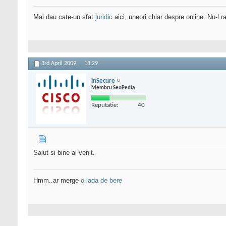
Mai dau cate-un sfat
juridic
aici, uneori chiar despre online. Nu-l ra
3rd April 2009,
13:29
inSecure
Membru SeoPedia
Reputatie:
40
Salut si bine ai venit.
Hmm..ar merge
o lada de bere