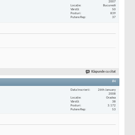
2007
Locaţie
Bucuresti
Vârstă
50
Posturi
839
Putere Rep
37
Răspunde cu citat
#4
Data înscrierii
26th January
2008
Locaţie
Oradea
Vârstă
38
Posturi
3.172
Putere Rep
53