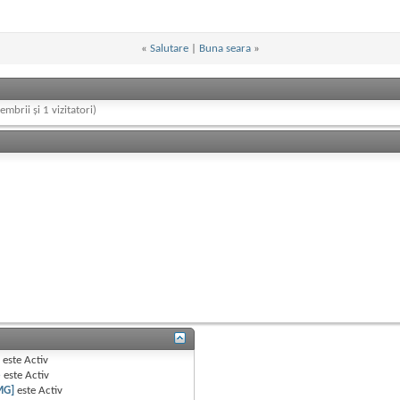
«
Salutare
|
Buna seara
»
embrii și 1 vizitatori)
B
este
Activ
e
este
Activ
MG]
este
Activ