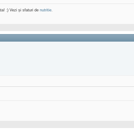
ta! :) Vezi și sfaturi de
nutritie
.