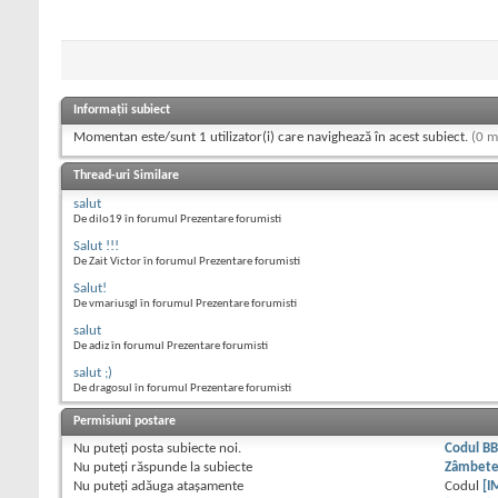
Informații subiect
Momentan este/sunt 1 utilizator(i) care navighează în acest subiect.
(0 m
Thread-uri Similare
salut
De dilo19 în forumul Prezentare forumisti
Salut !!!
De Zait Victor în forumul Prezentare forumisti
Salut!
De vmariusgl în forumul Prezentare forumisti
salut
De adiz în forumul Prezentare forumisti
salut ;)
De dragosul în forumul Prezentare forumisti
Permisiuni postare
Nu puteţi
posta subiecte noi.
Codul B
Nu puteţi
răspunde la subiecte
Zâmbet
Nu puteţi
adăuga ataşamente
Codul
[I