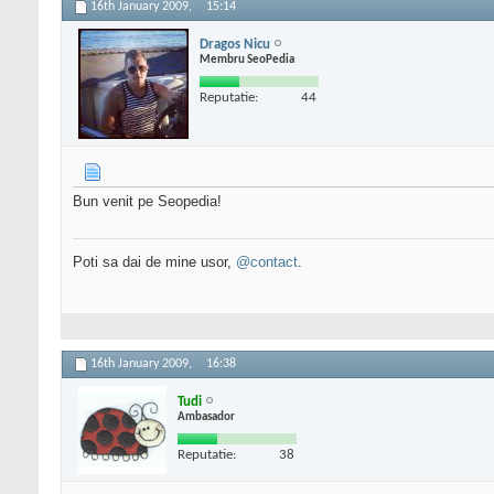
16th January 2009,
15:14
Dragos Nicu
Membru SeoPedia
Reputatie:
44
Bun venit pe Seopedia!
Poti sa dai de mine usor,
@contact
.
16th January 2009,
16:38
Tudi
Ambasador
Reputatie:
38