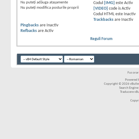
Nu puteţi
adăuga ataşamente
Codul
[IMG]
este
Activ
Nu puteţi
modifica posturile proprii
[VIDEO]
code is
Activ
Codul HTML este
Inactiv
Trackbacks
are
Inactiv
Pingbacks
are
Inactiv
Refbacks
are
Activ
Reguli Forum
Fus ora
Powered b
Copyright © 2026 vBulleti
Search Engine
Traducere vB
Copyr