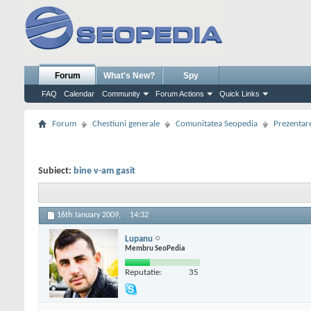
Forum
What's New?
Spy
FAQ
Calendar
Community
Forum Actions
Quick Links
Forum
Chestiuni generale
Comunitatea Seopedia
Prezentare
Subiect:
bine v-am gasit
16th January 2009,
14:32
Lupanu
Membru SeoPedia
Reputatie:
35