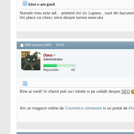
bine v-am gasit
Numele meu este adi... prietenii imi zic Lupanu , sunt din bucurest
Imi place sa citesc orice despre lumea www-ului.
16th January 2009,
14:33
Diana
Administrator
Reputatie:
46
Bine ai venit! In sfarsit poti sa-i intrebi si pe ceilalti despre
SEO
Am un magazin online de
Cosmetice romanesti
si un portal de
Afa