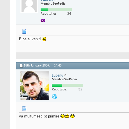
Membru SeoPedia
Reputatie:
34
Bine ai venit!
18th January 2009,
14:45
Lupanu
Membru SeoPedia
Reputatie:
35
va multumesc pt primire