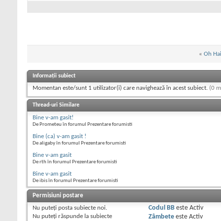
«
Oh Hai
Informații subiect
Momentan este/sunt 1 utilizator(i) care navighează în acest subiect.
(0 m
Thread-uri Similare
Bine v-am gasit!
De Prometeu în forumul Prezentare forumisti
Bine (ca) v-am gasit !
De aligaby în forumul Prezentare forumisti
Bine v-am gasit
De rth în forumul Prezentare forumisti
Bine v-am gasit
De ibis în forumul Prezentare forumisti
Permisiuni postare
Nu puteţi
posta subiecte noi.
Codul BB
este
Activ
Nu puteţi
răspunde la subiecte
Zâmbete
este
Activ