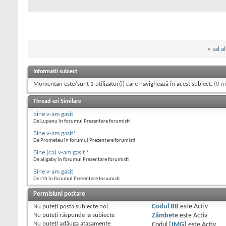
«
sal al
Informații subiect
Momentan este/sunt 1 utilizator(i) care navighează în acest subiect.
(0 m
Thread-uri Similare
bine v-am gasit
De Lupanu în forumul Prezentare forumisti
Bine v-am gasit!
De Prometeu în forumul Prezentare forumisti
Bine (ca) v-am gasit !
De aligaby în forumul Prezentare forumisti
Bine v-am gasit
De rth în forumul Prezentare forumisti
Permisiuni postare
Nu puteţi
posta subiecte noi.
Codul BB
este
Activ
Nu puteţi
răspunde la subiecte
Zâmbete
este
Activ
Nu puteţi
adăuga ataşamente
Codul
[IMG]
este
Activ