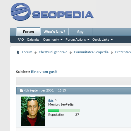
Forum
What's New?
Spy
FAQ
Calendar
Community
Forum Actions
Quick Links
Forum
Chestiuni generale
Comunitatea Seopedia
Prezentare
Subiect:
Bine v-am gasit
4th September 2006,
16:13
ibis
Membru SeoPedia
Reputatie:
37