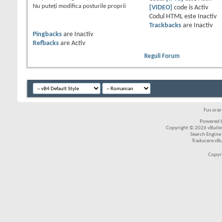
Nu puteţi
modifica posturile proprii
[VIDEO]
code is
Activ
Codul HTML este
Inactiv
Trackbacks
are
Inactiv
Pingbacks
are
Inactiv
Refbacks
are
Activ
Reguli Forum
Fus ora
Powered b
Copyright © 2026 vBulleti
Search Engine
Traducere vB
Copyr