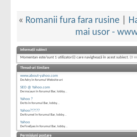
«
Romanii fura fara rusine
|
Ha
mai usor - www
Informații subiect
Momentan este/sunt 1 utilizator(i) care navighează în acest subiect.
(0 m
Thread-uri Similare
www.about-yahoo.com
De Adry în forumul Website-uri
SEO @ Yahoo.com
De inscaun în forumul Bar, lobby...
Yahoo ?
De tis în forumul Bar, lobby...
Yahoo?!?!??
De Krumel în forumul Bar, lobby...
Yahoo
De FireEyes în forumul Bar, lobby...
Permisiuni postare