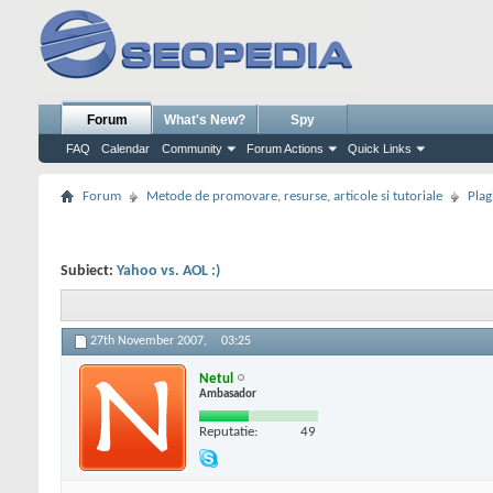
Forum
What's New?
Spy
FAQ
Calendar
Community
Forum Actions
Quick Links
Forum
Metode de promovare, resurse, articole si tutoriale
Plag
Subiect:
Yahoo vs. AOL :)
27th November 2007,
03:25
Netul
Ambasador
Reputatie:
49