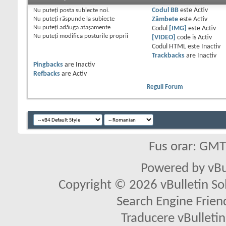
Nu puteţi
posta subiecte noi.
Codul BB
este
Activ
Nu puteţi
răspunde la subiecte
Zâmbete
este
Activ
Nu puteţi
adăuga ataşamente
Codul
[IMG]
este
Activ
Nu puteţi
modifica posturile proprii
[VIDEO]
code is
Activ
Codul HTML este
Inactiv
Trackbacks
are
Inactiv
Pingbacks
are
Inactiv
Refbacks
are
Activ
Reguli Forum
Fus orar: GM
Powered by vBu
Copyright © 2026 vBulletin Solu
Search Engine Frien
Traducere vBullet