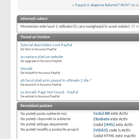
«
Paypal si alegerea Balantei? RON? Ce c
Informații subiect
Momentan este/sunt 1 utilizator(i) care navighează în acest subiect.
(0 m
Thread-uri Similare
Tutorial deschidere cont PayPal
De Toto în forumul PayPal
acceptare plati pe website
De upgrade în forumul PayPal
Donatii
De AndyM în forumul PayPal
ati facut plati prin paypal in ultimele 2 zile ?
De anuntul în forumul PayPal
La donatii: Page Not Found - PayPal
De whitet în forumul PayPal
Permisiuni postare
Nu puteţi
posta subiecte noi.
Codul BB
este
Activ
Nu puteţi
răspunde la subiecte
Zâmbete
este
Activ
Nu puteţi
adăuga ataşamente
Codul
[IMG]
este
Activ
Nu puteţi
modifica posturile proprii
[VIDEO]
code is
Activ
Codul HTML este
Inactiv