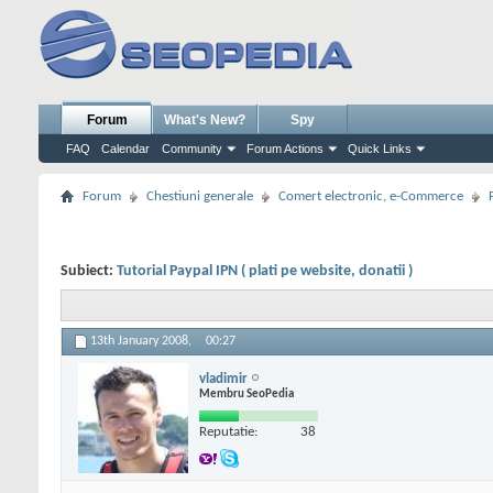
Forum
What's New?
Spy
FAQ
Calendar
Community
Forum Actions
Quick Links
Forum
Chestiuni generale
Comert electronic, e-Commerce
Subiect:
Tutorial Paypal IPN ( plati pe website, donatii )
13th January 2008,
00:27
vladimir
Membru SeoPedia
Reputatie:
38