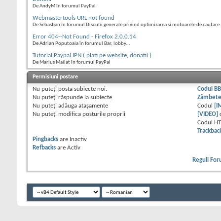
De AndyM în forumul PayPal
Webmastertools URL not found
De Sebastian în forumul Discutii generale privind optimizarea si motoarele de cautare
Error 404--Not Found - Firefox 2.0.0.14
De Adrian Poputoaia în forumul Bar, lobby...
Tutorial Paypal IPN ( plati pe website, donatii )
De Marius Mailat în forumul PayPal
Permisiuni postare
Nu puteţi
posta subiecte noi.
Codul B
Nu puteţi
răspunde la subiecte
Zâmbet
Nu puteţi
adăuga ataşamente
Codul
[I
Nu puteţi
modifica posturile proprii
[VIDEO]
Codul H
Trackbac
Pingbacks
are
Inactiv
Refbacks
are
Activ
Reguli Fo