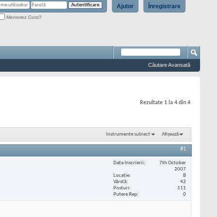
Ajutor
Înregistrare
Memorez Cont?
Căutare Avansată
Rezultate 1 la 4 din 4
Instrumente subiect
Afișează
#1
Data înscrierii
7th October
2007
Locaţie
B
Vârstă
42
Posturi
111
Putere Rep
0