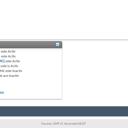
B
este
Activ
e
este
Activ
MG]
este
Activ
code is
Activ
TML este
Inactiv
ks
are
Inactiv
rum
Fus orar: GMT +3. Acum este
15:57
.