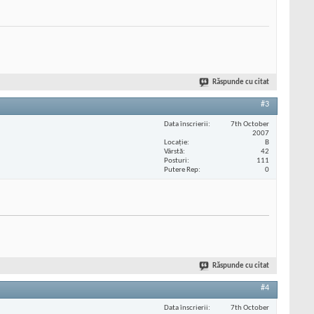
Răspunde cu citat
#3
Data înscrierii
7th October
2007
Locaţie
B
Vârstă
42
Posturi
111
Putere Rep
0
Răspunde cu citat
#4
Data înscrierii
7th October