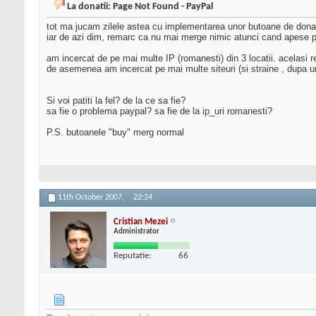
La donatii: Page Not Found - PayPal
tot ma jucam zilele astea cu implementarea unor butoane de donat
iar de azi dim, remarc ca nu mai merge nimic atunci cand apese 
am incercat de pe mai multe IP (romanesti) din 3 locatii. acelasi r
de asemenea am incercat pe mai multe siteuri (si straine , dupa u
Si voi patiti la fel? de la ce sa fie?
sa fie o problema paypal? sa fie de la ip_uri romanesti?
P.S. butoanele "buy" merg normal
11th October 2007,
22:24
Cristian Mezei
Administrator
Reputatie:
66