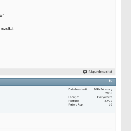
al"
rezultat;
Răspunde cu citat
#2
Data înscrierii
20th February
2005
Locaţie
Everywhere
Posturi
6.975
Putere Rep
66