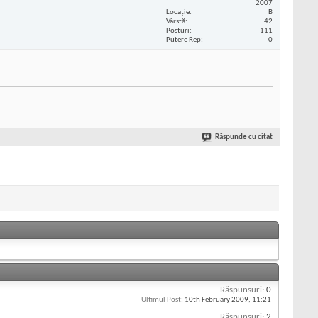
2007
Locaţie
B
Vârstă
42
Posturi
111
Putere Rep
0
Răspunde cu citat
Răspunsuri:
0
Ultimul Post:
10th February 2009,
11:21
Răspunsuri:
2