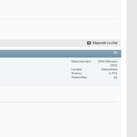
Răspunde cu citat
#4
Data înscrierii
20th February
2005
Locaţie
Everywhere
Posturi
6.975
Putere Rep
66