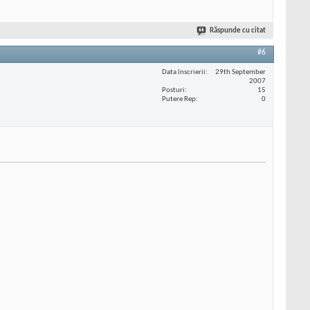
Răspunde cu citat
#6
Data înscrierii
29th September
2007
Posturi
15
Putere Rep
0