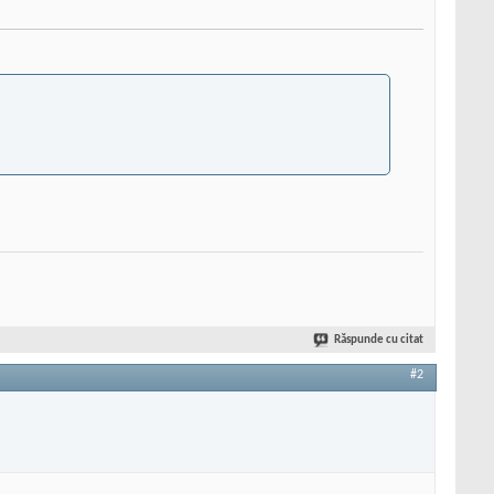
Răspunde cu citat
#2