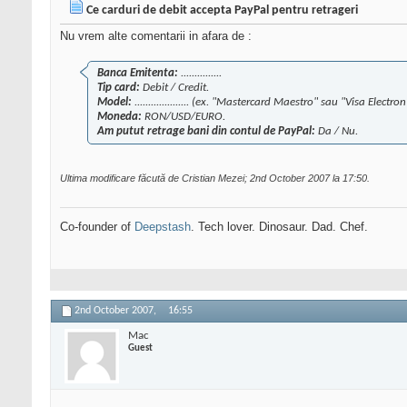
Ce carduri de debit accepta PayPal pentru retrageri
Nu vrem alte comentarii in afara de :
Banca Emitenta:
...............
Tip card:
Debit / Credit.
Model:
.................... (ex. "Mastercard Maestro" sau "Visa Electron
Moneda:
RON/USD/EURO.
Am putut retrage bani din contul de PayPal:
Da / Nu.
Ultima modificare făcută de Cristian Mezei; 2nd October 2007 la
17:50
.
Co-founder of
Deepstash
. Tech lover. Dinosaur. Dad. Chef.
2nd October 2007,
16:55
Mac
Guest