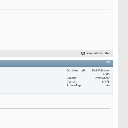
Răspunde cu citat
#3
Data înscrierii
20th February
2005
Locaţie
Everywhere
Posturi
6.975
Putere Rep
66