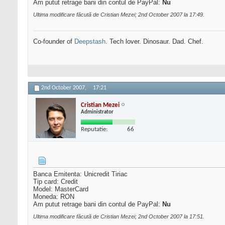
Am putut retrage bani din contul de PayPal:
Nu
Ultima modificare făcută de Cristian Mezei; 2nd October 2007 la
17:49
.
Co-founder of
Deepstash
. Tech lover. Dinosaur. Dad. Chef.
2nd October 2007,
17:21
Cristian Mezei
Administrator
Reputatie:
66
Banca Emitenta: Unicredit Tiriac
Tip card: Credit
Model: MasterCard
Moneda: RON
Am putut retrage bani din contul de PayPal:
Nu
Ultima modificare făcută de Cristian Mezei; 2nd October 2007 la
17:51
.