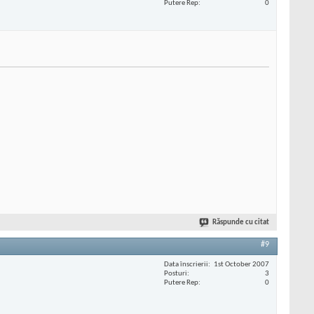
Putere Rep
0
Răspunde cu citat
#9
Data înscrierii
1st October 2007
Posturi
3
Putere Rep
0