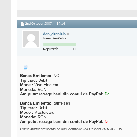
2nd October 2007,
19:14
don_dannielo
Junior SeoPedia
Reputatie:
0
Banca Emitenta:
ING
Tip card:
Debit
Model:
Visa Electron
Moneda:
RON
Am putut retrage bani din contul de PayPal:
Da
Banca Emitenta:
Raiffeisen
Tip card:
Debit
Model:
Mastercard
Moneda:
RON
Am putut retrage bani din contul de PayPal:
Nu
Ultima modificare făcută de don_dannielo; 2nd October 2007 la
19:19
.