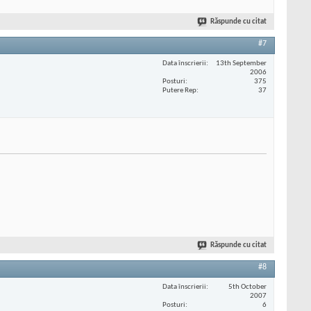
Răspunde cu citat
#7
Data înscrierii
13th September
2006
Posturi
375
Putere Rep
37
Răspunde cu citat
#8
Data înscrierii
5th October
2007
Posturi
6