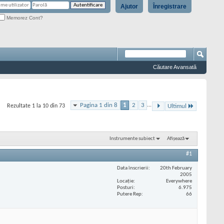
Ajutor
Înregistrare
Memorez Cont?
Căutare Avansată
Pagina 1 din 8
1
2
3
...
Rezultate 1 la 10 din 73
Ultimul
Instrumente subiect
Afișează
#1
Data înscrierii
20th February
2005
Locaţie
Everywhere
Posturi
6.975
Putere Rep
66