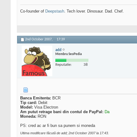
Co-founder of
Deepstash
. Tech lover. Dinosaur. Dad. Chef.
2nd October 2007,
17:39
add
Membru SeoPedia
Reputatie:
38
Banca Emitenta:
BCR
Tip card:
Debit
Model:
Visa Electron
Am putut retrage bani din contul de PayPal:
Da
Moneda:
RON
PS: cred ac ar fi bun sa punem si moneda
Ultima modificare făcută de add; 2nd October 2007 la
17:43
.