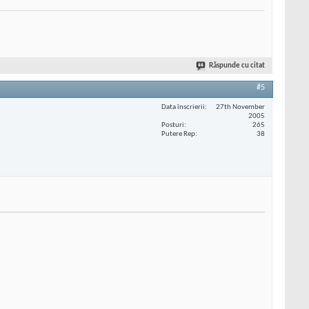
Răspunde cu citat
#5
Data înscrierii
27th November
2005
Posturi
265
Putere Rep
38