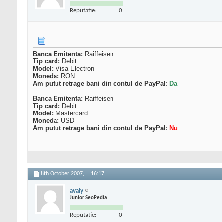
Reputatie:
0
Banca Emitenta:
Raiffeisen
Tip card:
Debit
Model:
Visa Electron
Moneda:
RON
Am putut retrage bani din contul de PayPal:
Da
Banca Emitenta:
Raiffeisen
Tip card:
Debit
Model:
Mastercard
Moneda:
USD
Am putut retrage bani din contul de PayPal:
Nu
8th October 2007,
16:17
avaly
Junior SeoPedia
Reputatie:
0