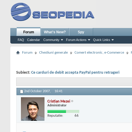
Forum
What's New?
Spy
FAQ
Calendar
Community
Forum Actions
Quick Links
Forum
Chestiuni generale
Comert electronic, e-Commerce
Subiect:
Ce carduri de debit accepta PayPal pentru retrageri
2nd October 2007,
16:41
Cristian Mezei
Administrator
Reputatie:
66