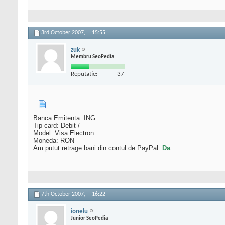
3rd October 2007,
15:55
zuk
Membru SeoPedia
Reputatie:
37
Banca Emitenta: ING
Tip card: Debit /
Model: Visa Electron
Moneda: RON
Am putut retrage bani din contul de PayPal:
Da
7th October 2007,
16:22
ionelu
Junior SeoPedia