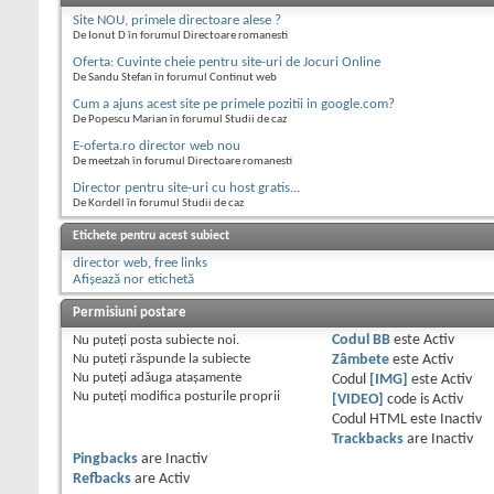
Site NOU, primele directoare alese ?
De Ionut D în forumul Directoare romanesti
Oferta: Cuvinte cheie pentru site-uri de Jocuri Online
De Sandu Stefan în forumul Continut web
Cum a ajuns acest site pe primele pozitii in google.com?
De Popescu Marian în forumul Studii de caz
E-oferta.ro director web nou
De meetzah în forumul Directoare romanesti
Director pentru site-uri cu host gratis...
De Kordell în forumul Studii de caz
Etichete pentru acest subiect
director web
,
free links
Afișează nor etichetă
Permisiuni postare
Nu puteţi
posta subiecte noi.
Codul BB
este
Activ
Nu puteţi
răspunde la subiecte
Zâmbete
este
Activ
Nu puteţi
adăuga ataşamente
Codul
[IMG]
este
Activ
Nu puteţi
modifica posturile proprii
[VIDEO]
code is
Activ
Codul HTML este
Inactiv
Trackbacks
are
Inactiv
Pingbacks
are
Inactiv
Refbacks
are
Activ