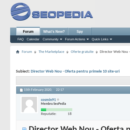
Forum
What's New?
Spy
FAQ
Calendar
Community
Forum Actions
Quick Links
Forum
The Marketplace
Oferte gratuite
Director Web Nou - 
Subiect:
Director Web Nou - Oferta pentru primele 10 site-uri
15th February 2020,
22:17
cosmin91
Membru SeoPedia
Reputatie:
18
Director Web Nou - Oferta p