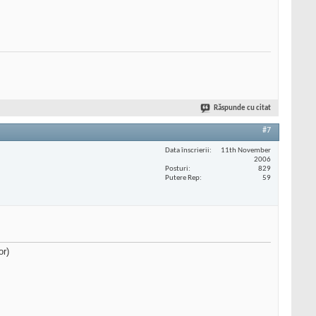
Răspunde cu citat
#7
Data înscrierii
11th November
2006
Posturi
829
Putere Rep
59
or)