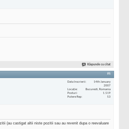
Răspunde cu citat
#6
Data înscrierii
14th January
2007
Locaţie
Bucuresti, Romania
Posturi
1.519
Putere Rep
53
itii (au castigat altii niste pozitii sau au revenit dupa o reevaluare