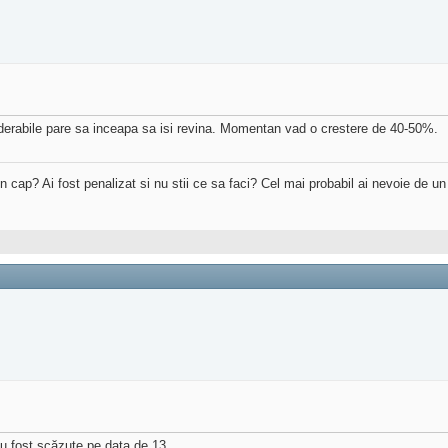
siderabile pare sa inceapa sa isi revina. Momentan vad o crestere de 40-50%.
 in cap? Ai fost penalizat si nu stii ce sa faci? Cel mai probabil ai nevoie de u
au fost scăzute pe data de 13.