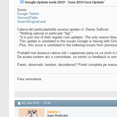
Google Update Iunie 2019 - 'June 2019 Core Update'
Surse:
Google Twitter
SeroundTable
SearchEngineLand
Cateva din particularitatile acestui update cf. Danny Sullivan:
- "Nothing special or particular "big"."
- "It is just one of their regular core updates. The only reason th
- This update is unrelated to the issues Google is having with Gm
- Plus, this issue is unrelated to the indexing issues from previous
Probabil mai dureaza cateva zile / saptamani pana se va simti si 
De aceea suntem aici o comunitate, sa venim cu feedback in urma
Pareri, observatii, trenduri, dezindexari? Puteti completa pe masu
Fara semnatura.
4th June 2019,
13:36
Nichita
Super Moderator