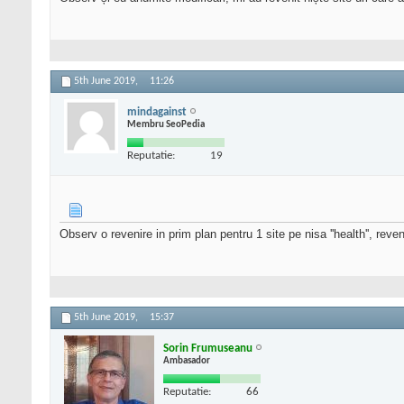
5th June 2019,
11:26
mindagainst
Membru SeoPedia
Reputatie:
19
Observ o revenire in prim plan pentru 1 site pe nisa ''health'', rev
5th June 2019,
15:37
Sorin Frumuseanu
Ambasador
Reputatie:
66