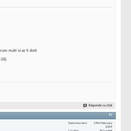
um multi si-ar fi dorit
-19).
Răspunde cu citat
#2
Data înscrierii
19th February
2009
Locaţie
Bucuresti