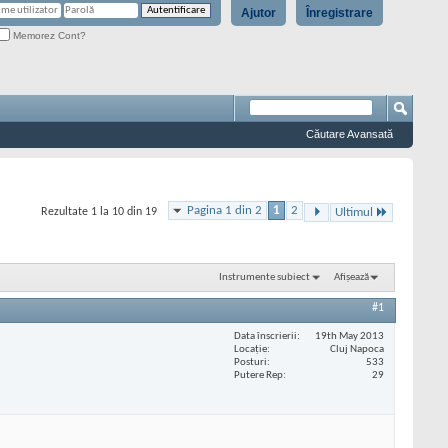
Ajutor
Înregistrare
Memorez Cont?
Căutare Avansată
Pagina 1 din 2
1
2
Rezultate 1 la 10 din 19
Ultimul
Instrumente subiect
Afișează
#1
Data înscrierii
19th May 2013
Locaţie
Cluj Napoca
Posturi
533
Putere Rep
29