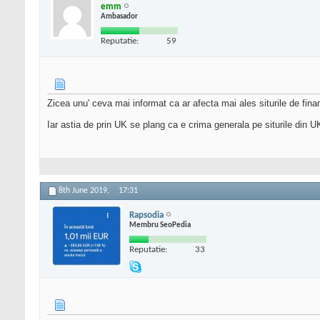
emm
Ambasador
Reputatie:
59
Zicea unu' ceva mai informat ca ar afecta mai ales siturile de fin
Iar astia de prin UK se plang ca e crima generala pe siturile din U
8th June 2019,
17:31
Rapsodia
Membru SeoPedia
Reputatie:
33