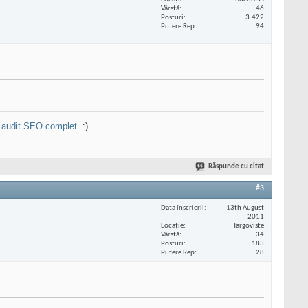
Vârstă
46
Posturi
3.422
Putere Rep
94
n
audit SEO complet
. :)
Răspunde cu citat
#3
Data înscrierii
13th August
2011
Locaţie
Targoviste
Vârstă
34
Posturi
183
Putere Rep
28