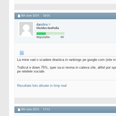
8th June 2019,
16:05
dary5ro
Membru SeoPedia
Reputatie:
40
La mine vad o scadere drastica in rankings pe google.com (site in e
Traficul e down 75%, sper sa-si revina in cateva zile, altfel pot s
pe retelele sociale.
Rezultate loto afisate in timp real
8th June 2019,
17:11