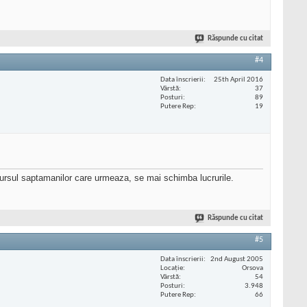
Răspunde cu citat
#4
Data înscrierii
25th April 2016
Vârstă
37
Posturi
89
Putere Rep
19
arcursul saptamanilor care urmeaza, se mai schimba lucrurile.
Răspunde cu citat
#5
Data înscrierii
2nd August 2005
Locaţie
Orsova
Vârstă
54
Posturi
3.948
Putere Rep
66