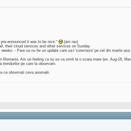
ey pre-announced it was to be nice."
(am ras)
ail, their cloud services and other services on Sunday
 weeks: - Pare sa nu fie un update care sa-l 'corecteze' pe cel din martie asa c
in Romania. Am un feeling ca nu se va simti la o scara mare (ex. Aug-18, Mar
 trendurilor pe care la observam.
ra ce observati ceva anomalii.