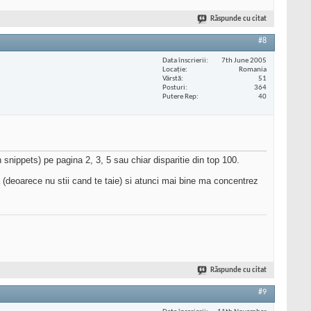
Răspunde cu citat
#8
Data înscrierii
7th June 2005
Locaţie
Romania
Vârstă
51
Posturi
364
Putere Rep
40
 snippets) pe pagina 2, 3, 5 sau chiar disparitie din top 100.
a (deoarece nu stii cand te taie) si atunci mai bine ma concentrez
Răspunde cu citat
#9