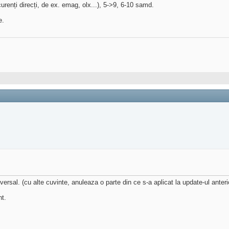
urenți direcți, de ex. emag, olx...), 5->9, 6-10 samd.
e.
ersal. (cu alte cuvinte, anuleaza o parte din ce s-a aplicat la update-ul anteri
nt.