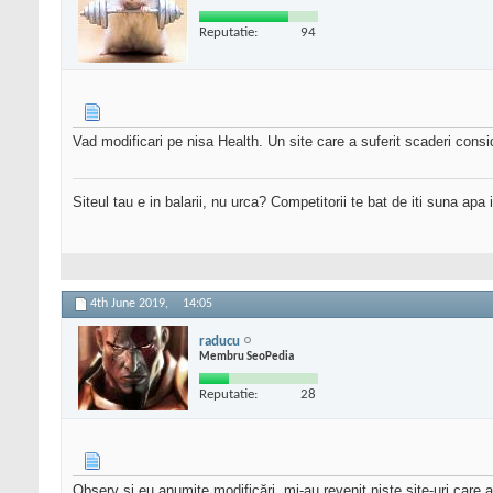
Reputatie:
94
Vad modificari pe nisa Health. Un site care a suferit scaderi con
Siteul tau e in balarii, nu urca? Competitorii te bat de iti suna apa
4th June 2019,
14:05
raducu
Membru SeoPedia
Reputatie:
28
Observ și eu anumite modificări, mi-au revenit niște site-uri care 