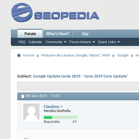
Forum
What's New?
Spy
FAQ
Calendar
Community
Forum Actions
Quick Links
Forum
Motoare de cautare. Google, Yahoo!, MSN
Google
No
Subiect:
Google Update Iunie 2019 - 'June 2019 Core Update'
4th June 2019,
11:55
Claudyou
Membru SeoPedia
Reputatie:
29