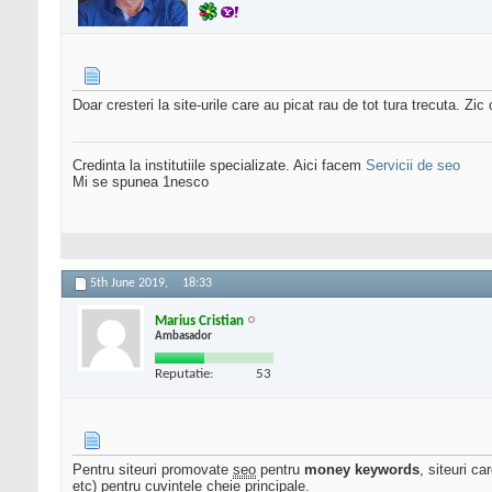
Doar cresteri la site-urile care au picat rau de tot tura trecuta. Zi
Credinta la institutiile specializate. Aici facem
Servicii de seo
Mi se spunea 1nesco
5th June 2019,
18:33
Marius Cristian
Ambasador
Reputatie:
53
Pentru siteuri promovate
seo
pentru
money keywords
, siteuri ca
etc) pentru cuvintele cheie principale.