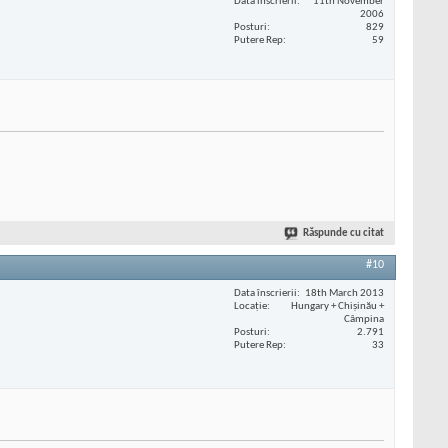
Data înscrierii
11th November
2006
Posturi
829
Putere Rep
59
Răspunde cu citat
#10
Data înscrierii
18th March 2013
Locaţie
Hungary + Chișinău +
Câmpina
Posturi
2.791
Putere Rep
33