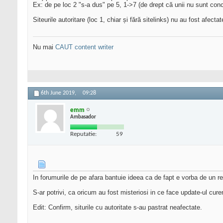
Ex: de pe loc 2 "s-a dus" pe 5, 1->7 (de drept că unii nu sunt conc
Siteurile autoritare (loc 1, chiar și fără sitelinks) nu au fost afectat
Nu mai
CAUT content writer
6th June 2019,
09:28
emm
Ambasador
Reputatie:
59
In forumurile de pe afara bantuie ideea ca de fapt e vorba de un rev
S-ar potrivi, ca oricum au fost misteriosi in ce face update-ul cure
Edit: Confirm, siturile cu autoritate s-au pastrat neafectate.