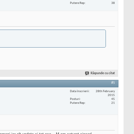
Putere Rep
38
Răspunde cu citat
#5
Data înscrierii
28th February
2015
Posturi
45
Putere Rep
21