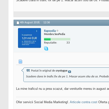
Scadere clara in trafic fix de pe 1. Macar acum stiu de ce. Probabi
4th August 2018,
12:36
Rapsodia
Membru SeoPedia
Reputatie:
33
Postat în original de
crystygye
Scadere clara in trafic fix de pe 1. Macar acum stiu de ce. Proba
La mine traficul nu a prea scazut, dar veniturile mereu in august 
Ofer servicii Social Media Marketing!.
Articole contra cost
Oferta g