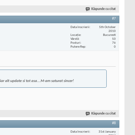
Răspunde cu citat
#7
Data înscrierii
5th October
2010
Locaţie
Bucuresti
Vârstă
50
Posturi
76
Putere Rep
0
ar alt update si tot asa....M-am saturat sincer!
Răspunde cu citat
#8
Data înscrierii
31st January