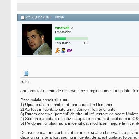
9th August 2018,
08:04
meetzah
Ambasador
Reputatie:
42
Salut,
am formulat o serie de observatii pe marginea acestui update, fo
Principalele concluzii sunt:
1) Update-ul s-a manifestat foarte rapid in Romania.
2) Au fost influentate site-uri in domenii foarte diferite.
3) Putem observa “perechi” de site-uri influentate de acest Updat
4) Site-urile afectate negativ de update nu au fost notificate in G
5) Pe domeniul pharma, am identificat modificari majore la nivel d
De asemenea, am centralizat in articol si alte observatii cu privire 
daca un un site a fost sau nu influentat de acest update, folosin