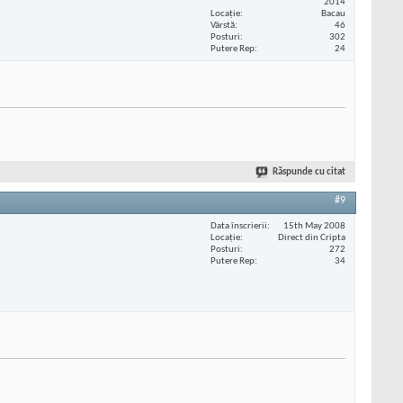
2014
Locaţie
Bacau
Vârstă
46
Posturi
302
Putere Rep
24
Răspunde cu citat
#9
Data înscrierii
15th May 2008
Locaţie
Direct din Cripta
Posturi
272
Putere Rep
34