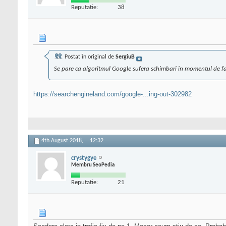
Reputatie:
38
Postat în original de
SergiuB
Se pare ca algoritmul Google sufera schimbari in momentul de f
https://searchengineland.com/google-...ing-out-302982
4th August 2018,
12:32
crystygye
Membru SeoPedia
Reputatie:
21