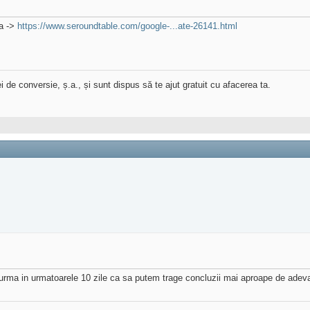
ta ->
https://www.seroundtable.com/google-...ate-26141.html
de conversie, ș.a., și sunt dispus să te ajut gratuit cu afacerea ta.
urma in urmatoarele 10 zile ca sa putem trage concluzii mai aproape de adeva