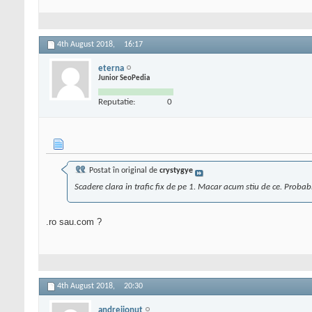
4th August 2018,
16:17
eterna
Junior SeoPedia
Reputatie:
0
Postat în original de
crystygye
Scadere clara in trafic fix de pe 1. Macar acum stiu de ce. Proba
.ro sau.com ?
4th August 2018,
20:30
andreiionut