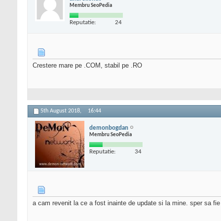
Membru SeoPedia
Reputatie:
24
Crestere mare pe .COM, stabil pe .RO
5th August 2018,
16:44
demonbogdan
Membru SeoPedia
Reputatie:
34
a cam revenit la ce a fost inainte de update si la mine. sper sa fie