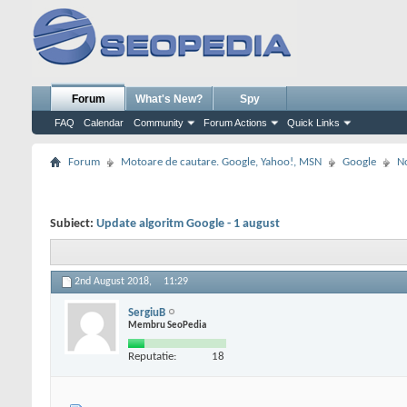
Forum
What's New?
Spy
FAQ
Calendar
Community
Forum Actions
Quick Links
Forum
Motoare de cautare. Google, Yahoo!, MSN
Google
No
Subiect:
Update algoritm Google - 1 august
2nd August 2018,
11:29
SergiuB
Membru SeoPedia
Reputatie:
18