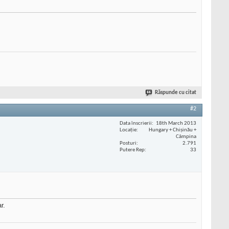
Răspunde cu citat
#2
Data înscrierii
18th March 2013
Locaţie
Hungary + Chișinău +
Câmpina
Posturi
2.791
Putere Rep
33
r.