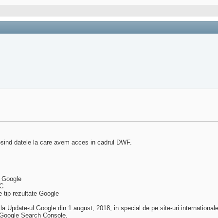
losind datele la care avem acces in cadrul DWF.
e Google
SC
e tip rezultate Google
la Update-ul Google din 1 august, 2018, in special de pe site-uri internationale.
d Google Search Console.