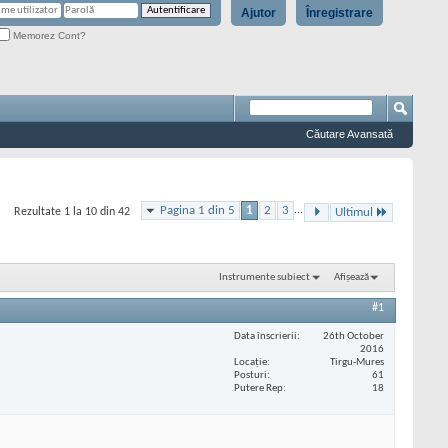
Ajutor
Înregistrare
Memorez Cont?
Căutare Avansată
Pagina 1 din 5
1
2
3
...
Rezultate 1 la 10 din 42
Ultimul
Instrumente subiect
Afișează
#1
Data înscrierii
26th October
2016
Locaţie
Tirgu-Mures
Posturi
61
Putere Rep
18