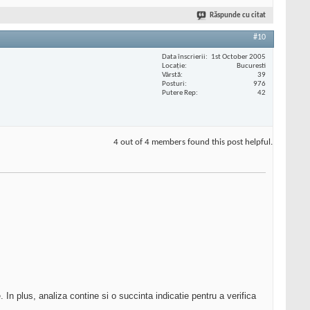
Răspunde cu citat
#10
Data înscrierii
1st October 2005
Locaţie
Bucuresti
Vârstă
39
Posturi
976
Putere Rep
42
4 out of 4 members found this post helpful.
 In plus, analiza contine si o succinta indicatie pentru a verifica