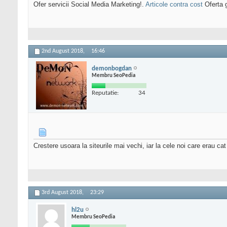
Ofer servicii Social Media Marketing!.
Articole contra cost
Oferta g
2nd August 2018,
16:46
demonbogdan
Membru SeoPedia
Reputatie:
34
Crestere usoara la siteurile mai vechi, iar la cele noi care erau c
3rd August 2018,
23:29
hl2u
Membru SeoPedia