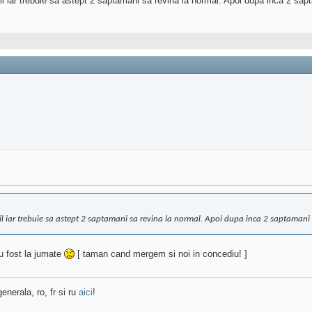
l iar trebuie sa astept 2 saptamani sa revina la normal. Apoi dupa inca 2 sapt
bil iar trebuie sa astept 2 saptamani sa revina la normal. Apoi dupa inca 2 saptamani i
au fost la jumate
[ taman cand mergem si noi in concediu! ]
enerala, ro, fr si ru
aici
!