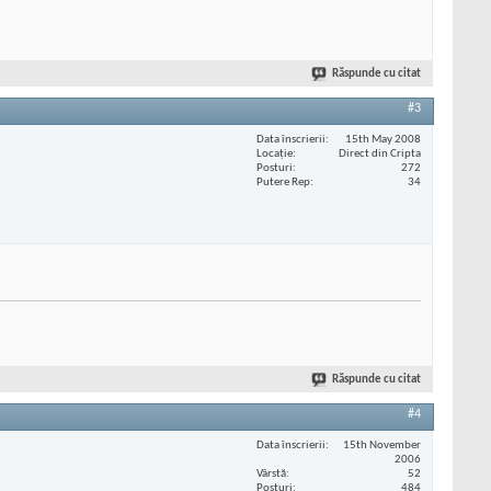
Răspunde cu citat
#3
Data înscrierii
15th May 2008
Locaţie
Direct din Cripta
Posturi
272
Putere Rep
34
Răspunde cu citat
#4
Data înscrierii
15th November
2006
Vârstă
52
Posturi
484