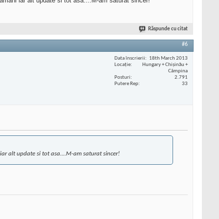
amani iar alt update si tot asa....M-am saturat sincer!
Răspunde cu citat
#6
Data înscrierii
18th March 2013
Locaţie
Hungary + Chișinău +
Câmpina
Posturi
2.791
Putere Rep
33
ar alt update si tot asa....M-am saturat sincer!