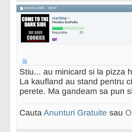
3rd May 2008,
00:09
startblog
Membru SeoPedia
Reputatie:
35
Stiu... au minicard si la pizza h
La kaufland au stand pentru c
perete. Ma gandeam sa pun si 
Cauta
Anunturi Gratuite
sau
O