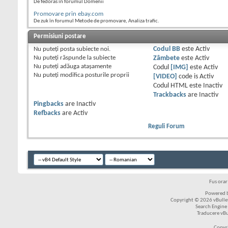
De fedoras în forumul Domenii
Promovare prin ebay.com
De zuk în forumul Metode de promovare, Analiza trafic.
Permisiuni postare
Nu puteţi
posta subiecte noi.
Codul BB
este
Activ
Nu puteţi
răspunde la subiecte
Zâmbete
este
Activ
Nu puteţi
adăuga ataşamente
Codul
[IMG]
este
Activ
Nu puteţi
modifica posturile proprii
[VIDEO]
code is
Activ
Codul HTML este
Inactiv
Trackbacks
are
Inactiv
Pingbacks
are
Inactiv
Refbacks
are
Activ
Reguli Forum
Fus ora
Powered b
Copyright © 2026 vBulleti
Search Engine
Traducere vB
Copyr