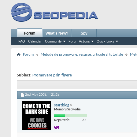
Forum
What's New?
Spy
FAQ
Calendar
Community
Forum Actions
Quick Links
Forum
Metode de promovare, resurse, articole si tutoriale
Meto
Subiect:
Promovare prin flyere
2nd May 2008,
21:28
startblog
Membru SeoPedia
Reputatie:
35