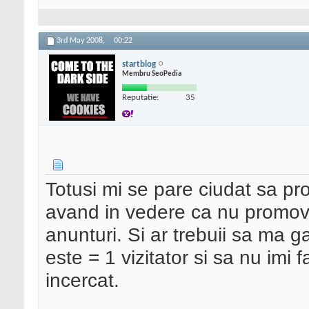
3rd May 2008,
00:22
startblog
Membru SeoPedia
Reputatie:
35
Totusi mi se pare ciudat sa pro
avand in vedere ca nu promove
anunturi. Si ar trebuii sa ma g
este = 1 vizitator si sa nu imi 
incercat.