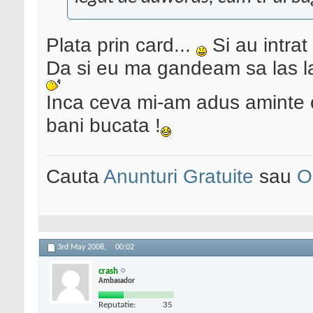
Plata prin card...
Si au intrat
Da si eu ma gandeam sa las la 
Inca ceva mi-am adus aminte c
bani bucata !
Cauta
Anunturi Gratuite
sau
O
3rd May 2008,
00:02
crash
Ambasador
Reputatie:
35