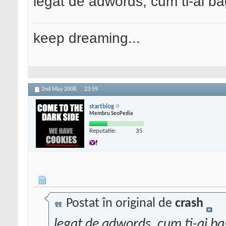
legat de adwords, cum ti-ai ba
keep dreaming...
2nd May 2008,
23:59
startblog
Membru SeoPedia
Reputatie:
35
Postat în original de
crash
legat de adwords, cum ti-ai ba