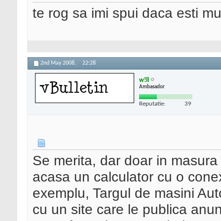
te rog sa imi spui daca esti m
2nd May 2008,
22:28
w!ll
Ambasador
Reputatie:
39
Se merita, dar doar in masura
acasa un calculator cu o conex
exemplu, Targul de masini Aut
cu un site care le publica anun