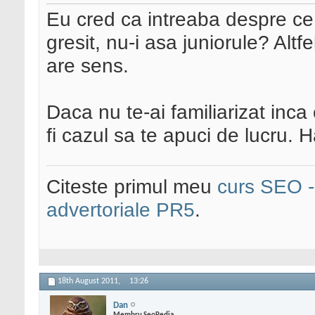
Eu cred ca intreaba despre ce 
gresit, nu-i asa juniorule? Altf
are sens.
Daca nu te-ai familiarizat inca
fi cazul sa te apuci de lucru. Ha
Citeste primul meu
curs SEO - 
advertoriale PR5
.
18th August 2011,
13:26
Dan