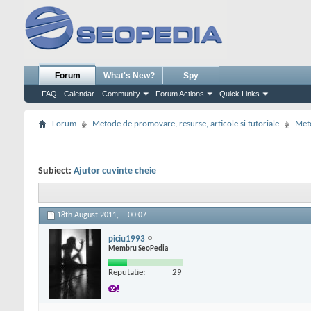
Forum
What's New?
Spy
FAQ
Calendar
Community
Forum Actions
Quick Links
Forum
Metode de promovare, resurse, articole si tutoriale
Meto
Subiect:
Ajutor cuvinte cheie
18th August 2011,
00:07
piciu1993
Membru SeoPedia
Reputatie:
29