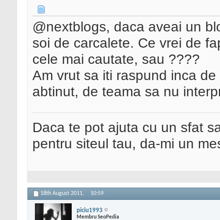
@nextblogs, daca aveai un blog
soi de carcalete. Ce vrei de fa
cele mai cautate, sau ????
Am vrut sa iti raspund inca de
abtinut, de teama sa nu interpr
Daca te pot ajuta cu un sfat s
pentru siteul tau, da-mi un me
18th August 2011,
10:59
piciu1993
Membru SeoPedia