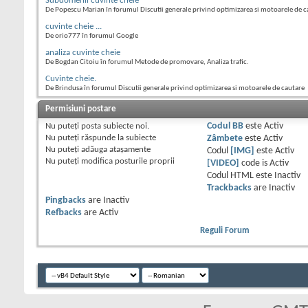
Subdomenii cuvinte cheie
De Popescu Marian în forumul Discutii generale privind optimizarea si motoarele de c
cuvinte cheie ...
De orio777 în forumul Google
analiza cuvinte cheie
De Bogdan Citoiu în forumul Metode de promovare, Analiza trafic.
Cuvinte cheie.
De Brindusa în forumul Discutii generale privind optimizarea si motoarele de cautare
Permisiuni postare
Nu puteţi
posta subiecte noi.
Codul BB
este
Activ
Nu puteţi
răspunde la subiecte
Zâmbete
este
Activ
Nu puteţi
adăuga ataşamente
Codul
[IMG]
este
Activ
Nu puteţi
modifica posturile proprii
[VIDEO]
code is
Activ
Codul HTML este
Inactiv
Trackbacks
are
Inactiv
Pingbacks
are
Inactiv
Refbacks
are
Activ
Reguli Forum