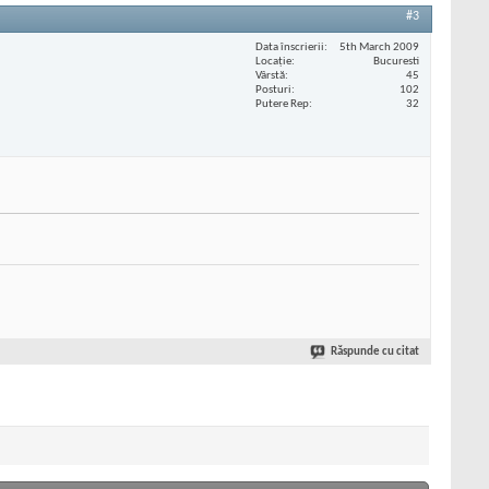
#3
Data înscrierii
5th March 2009
Locaţie
Bucuresti
Vârstă
45
Posturi
102
Putere Rep
32
Răspunde cu citat