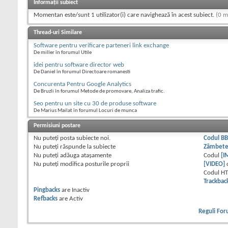
Informații subiect
Momentan este/sunt 1 utilizator(i) care navighează în acest subiect.
(0 m
Thread-uri Similare
Software pentru verificare parteneri link exchange
De miller în forumul Utile
idei pentru software director web
De Daniel în forumul Directoare romanesti
Concurenta Pentru Google Analytics
De Bruzli în forumul Metode de promovare, Analiza trafic.
Seo pentru un site cu 30 de produse software
De Marius Mailat în forumul Locuri de munca
Permisiuni postare
Nu puteţi
posta subiecte noi.
Codul B
Nu puteţi
răspunde la subiecte
Zâmbet
Nu puteţi
adăuga ataşamente
Codul
[I
Nu puteţi
modifica posturile proprii
[VIDEO]
Codul H
Trackbac
Pingbacks
are
Inactiv
Refbacks
are
Activ
Reguli Fo