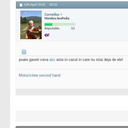
12th April 2010,
03:32
Cornelius
Membru SeoPedia
Reputatie:
32
poate gaseti ceva
aici
asta in cazul in care nu stiai deja de ele!
Motociclete second hand