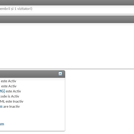
embrii și 1 vizitatori)
B
este
Activ
e
este
Activ
MG]
este
Activ
code is
Activ
TML este
Inactiv
ks
are
Inactiv
rum