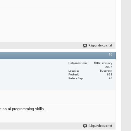
Răspunde cu citat
#2
Data înscrierii
10th February
2007
Locaţie
Bucuresti
Posturi
838
Putere Rep
45
 sa ai programming skills...
Răspunde cu citat