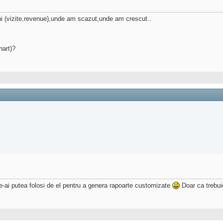
ni (vizite,revenue),unde am scazut,unde am crescut..
hart)?
 te-ai putea folosi de el pentru a genera rapoarte customizate
Doar ca trebuie