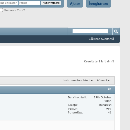
Ajutor
Înregistrare
Memorez Cont?
Căutare Avansată
Rezultate 1 la 3 din 3
Instrumente subiect
Afișează
#1
Data înscrierii
29th October
2006
Locaţie
Bucuresti
Posturi
997
Putere Rep
41