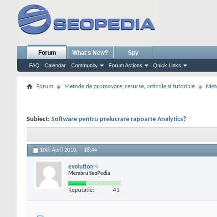
Forum
What's New?
Spy
FAQ
Calendar
Community
Forum Actions
Quick Links
Forum
Metode de promovare, resurse, articole si tutoriale
Meto
Subiect:
Software pentru prelucrare rapoarte Analytics?
10th April 2010,
18:44
evolution
Membru SeoPedia
Reputatie:
41