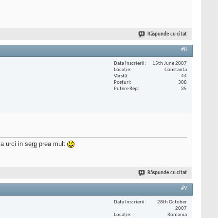
Răspunde cu citat
#8
Data înscrierii
15th June 2007
Locaţie
Constanta
Vârstă
44
Posturi
308
Putere Rep
35
sa urci in
serp
prea mult
Răspunde cu citat
#9
Data înscrierii
28th October
2007
Locaţie
Romania