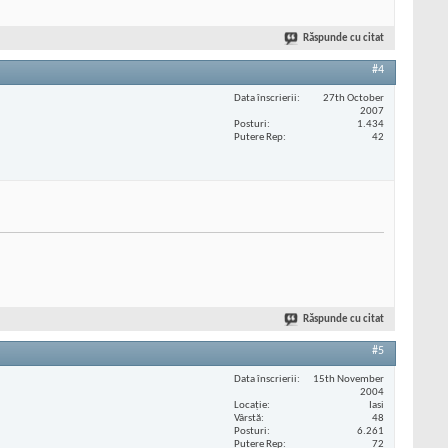
Răspunde cu citat
#4
Data înscrierii
27th October
2007
Posturi
1.434
Putere Rep
42
Răspunde cu citat
#5
Data înscrierii
15th November
2004
Locaţie
Iasi
Vârstă
48
Posturi
6.261
Putere Rep
72