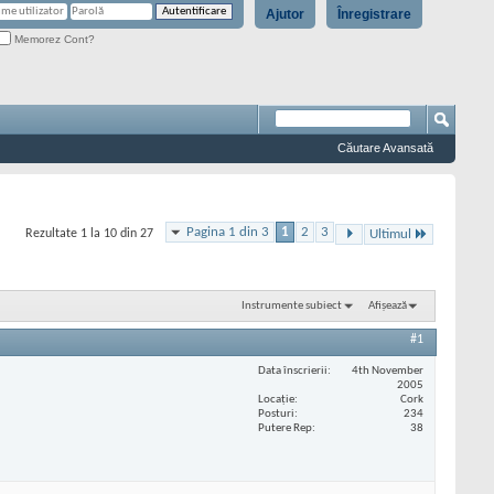
Ajutor
Înregistrare
Memorez Cont?
Căutare Avansată
Pagina 1 din 3
1
2
3
Rezultate 1 la 10 din 27
Ultimul
Instrumente subiect
Afișează
#1
Data înscrierii
4th November
2005
Locaţie
Cork
Posturi
234
Putere Rep
38