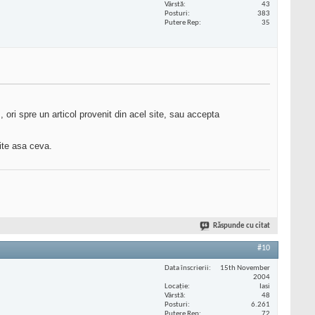
Vârstă
43
Posturi
383
Putere Rep
35
, ori spre un articol provenit din acel site, sau accepta
ite asa ceva.
Răspunde cu citat
#10
Data înscrierii
15th November
2004
Locaţie
Iasi
Vârstă
48
Posturi
6.261
Putere Rep
72