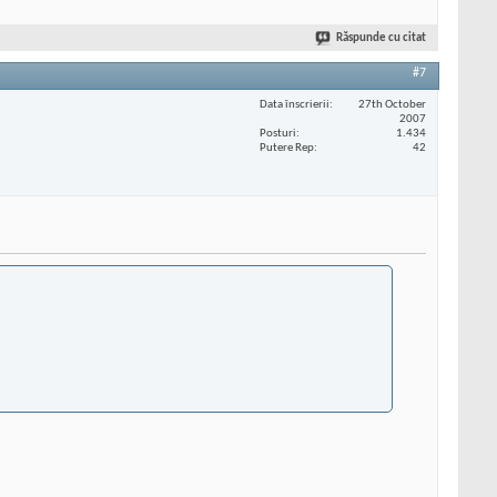
Răspunde cu citat
#7
Data înscrierii
27th October
2007
Posturi
1.434
Putere Rep
42