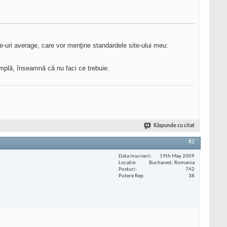
ite-uri average, care vor menţine standardele site-ului meu:
tâmplă, înseamnă că nu faci ce trebuie.
Răspunde cu citat
#2
Data înscrierii
19th May 2009
Locaţie
Bucharest, Romania
Posturi
742
Putere Rep
38