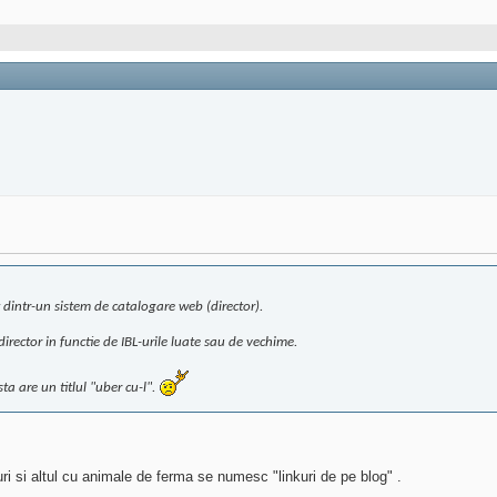
it dintr-un sistem de catalogare web (director).
irector in functie de IBL-urile luate sau de vechime.
a are un titlul "uber cu-l".
ri si altul cu animale de ferma se numesc "linkuri de pe blog" .