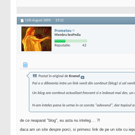
11th August 2009,
23:12
Prometeu
Membru SeoPedia
Reputatie:
42
Postat în original de
Krumel
Pai e o diferenta intre un link venit din continut (blog) si cel ven
Un blog are continut actualizat frecvent si e indexat mai des, un d
N-am inteles pana la urma in ce consta "adevarul", dar topicul ast
de ce neaparat "blog", eu asta nu inteleg.... ?!
daca am un site despre porci, si primesc link de pe un site cu iepu