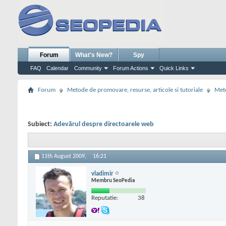
Forum
What's New?
Spy
FAQ
Calendar
Community
Forum Actions
Quick Links
Forum
Metode de promovare, resurse, articole si tutoriale
Meto
Subiect:
Adevărul despre directoarele web
11th August 2009,
16:21
vladimir
Membru SeoPedia
Reputatie:
38