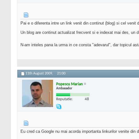
Pai e o diferenta intre un link venit din continut (blog) si cel venit
Un blog are continut actualizat frecvent si e indexat mai des, un d
N-am inteles pana la urma in ce consta "adevarul", dar topicul asta 
11th August 2009,
21:00
Popescu Marian
Ambasador
Reputatie:
48
Eu cred ca Google nu mai acorda importanta linkurilor venite din dir