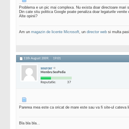
Problema e un pic mai complexa. Nu exista doar directoare mari si
Din cate stiu politica Google poate penaliza doar legaturile venite 
Alte opinii?
Am un
magazin de licente Microsoft
, un
director web
si multa pas
11th August 2009,
19:01
sourcer
Membru SeoPedia
Reputatie:
37
Parerea mea este ca oricat de mare este sau va fi site-ul cateva link
Bla bla bla...