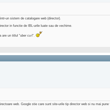
 dintr-un sistem de catalogare web (director).
irector in functie de IBL-urile luate sau de vechime.
are un titlul "uber cu-l".
ectoare web. Google stie care sunt site-urile tip director web si nu mai pune v