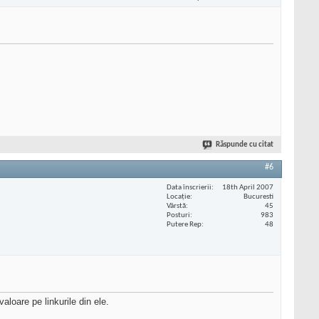
Răspunde cu citat
#6
Data înscrierii
18th April 2007
Locaţie
Bucuresti
Vârstă
45
Posturi
983
Putere Rep
48
aloare pe linkurile din ele.