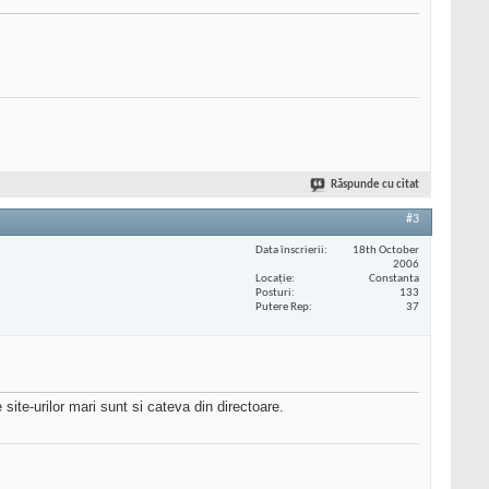
Răspunde cu citat
#3
Data înscrierii
18th October
2006
Locaţie
Constanta
Posturi
133
Putere Rep
37
 site-urilor mari sunt si cateva din directoare.