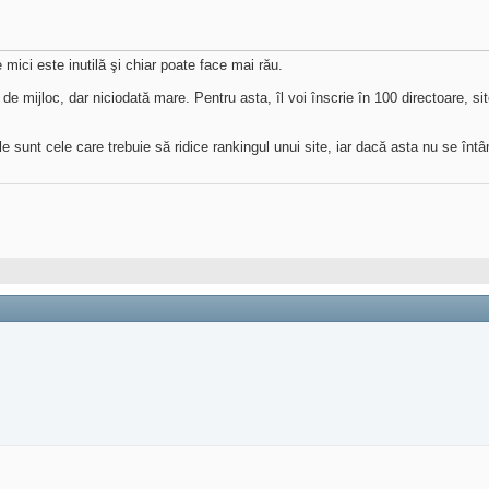
 mici este inutilă şi chiar poate face mai rău.
de mijloc, dar niciodată mare. Pentru asta, îl voi înscrie în 100 directoare, s
le sunt cele care trebuie să ridice rankingul unui site, iar dacă asta nu se în