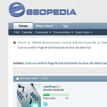
Forum
What's New?
Spy
FAQ
Calendar
Community
Forum Actions
Quick Links
Forum
Metode de promovare, resurse, articole si tutoriale
Meto
Cum sa cresti in Page Rrank folosindu-te doar de siteul tau
Subiect:
Cum sa cresti in Page Rrank folosindu-te doar de siteul tau
23rd April 2009,
11:10
saladfingers
Membru SeoPedia
Reputatie:
32