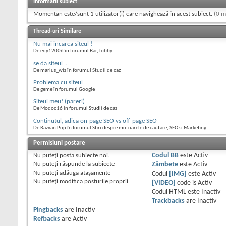
Informații subiect
Momentan este/sunt 1 utilizator(i) care navighează în acest subiect.
(0 m
Thread-uri Similare
Nu mai incarca siteul !
De edy12006 în forumul Bar, lobby...
se da siteul ...
De marius_wiz în forumul Studii de caz
Problema cu siteul
De geme în forumul Google
Siteul meu! (pareri)
De Modoc16 în forumul Studii de caz
Continutul, adica on-page SEO vs off-page SEO
De Razvan Pop în forumul Stiri despre motoarele de cautare, SEO si Marketing
Permisiuni postare
Nu puteţi
posta subiecte noi.
Codul BB
este
Activ
Nu puteţi
răspunde la subiecte
Zâmbete
este
Activ
Nu puteţi
adăuga ataşamente
Codul
[IMG]
este
Activ
Nu puteţi
modifica posturile proprii
[VIDEO]
code is
Activ
Codul HTML este
Inactiv
Trackbacks
are
Inactiv
Pingbacks
are
Inactiv
Refbacks
are
Activ