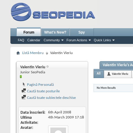
Forum
What's New?
Spy
FAQ
Calendar
Community
Forum Actions
Quick Links
Listă Membru
Valentin Vieriu
Valentin Vieriu's A
Valentin Vieriu
Junior SeoPedia
All
Valentin Vieriu
Pagină Personală
No More Results
Caută toate posturile
Caută toate subiectele deschise
Data înscrierii
6th April 2008
Ultima
4th March 2009
17:18
Activitate
Avatar