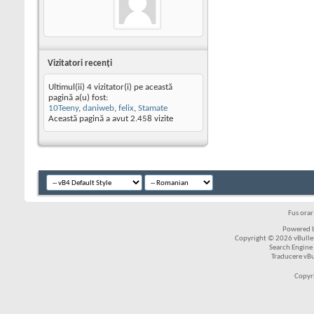
Vizitatori recenţi
Ultimul(ii) 4 vizitator(i) pe această
pagină a(u) fost:
10Teeny
,
daniweb
,
felix
,
Stamate
Această pagină a avut
2.458
vizite
Fus ora
Powered b
Copyright © 2026 vBulleti
Search Engine
Traducere vB
Copyr