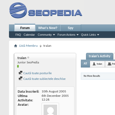
Forum
What's New?
Spy
FAQ
Calendar
Community
Forum Actions
Quick Links
Listă Membru
traian
traian's Activity
traian
Junior SeoPedia
All
traian
Pri
Caută toate posturile
No More Results
Caută toate subiectele deschise
Data înscrierii
10th August 2005
Ultima
6th December 2005
12:26
Activitate
Avatar