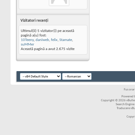
Vizitatori recenţi
Ultimul(ii) 5 vizitator(i) pe această
pagină a(u) fost:
10Teeny
,
daniweb
,
felix
,
Stamate
,
suMMer
Această pagină a avut
2.675
vizite
Fus ora
Powered b
Copyright © 2026 vBulleti
Search Engine
Traducere vB
Copyr