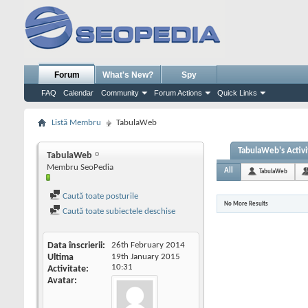
Forum
What's New?
Spy
FAQ
Calendar
Community
Forum Actions
Quick Links
Listă Membru
TabulaWeb
TabulaWeb's Activi
TabulaWeb
Membru SeoPedia
All
TabulaWeb
Caută toate posturile
No More Results
Caută toate subiectele deschise
Data înscrierii
26th February 2014
Ultima
19th January 2015
10:31
Activitate
Avatar