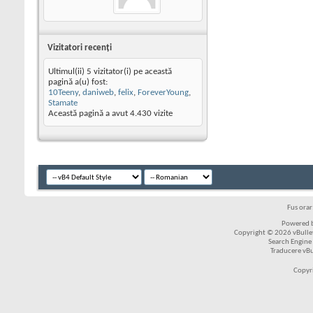
Vizitatori recenţi
Ultimul(ii) 5 vizitator(i) pe această
pagină a(u) fost:
10Teeny
,
daniweb
,
felix
,
ForeverYoung
,
Stamate
Această pagină a avut
4.430
vizite
Fus ora
Powered b
Copyright © 2026 vBulleti
Search Engine
Traducere vB
Copyr