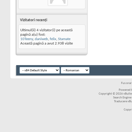
Vizitatori recenţi
Ultimul(ii) 4 vizitator(i) pe această
pagină a(u) fost:
10Teeny
,
daniweb
,
felix
,
Stamate
Această pagină a avut
2.938
vizite
Fus ora
Powered b
Copyright © 2026 vBulleti
Search Engine
Traducere vB
Copyr