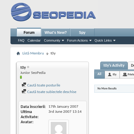
Forum
What's New?
Spy
FAQ
Calendar
Community
Forum Actions
Quick Links
Listă Membru
t0y
t0y's Activity
D
t0y
Junior SeoPedia
All
t0y
Priet
Caută toate posturile
No More Results
Caută toate subiectele deschise
Data înscrierii
17th January 2007
Ultima
3rd June 2007
13:14
Activitate
Avatar