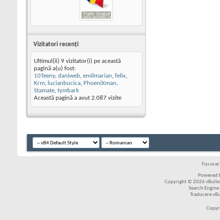
Vizitatori recenţi
Ultimul(ii) 9 vizitator(i) pe această
pagină a(u) fost:
10Teeny
,
daniweb
,
emilmarian
,
felix
,
Krm
,
lucianbucica
,
PhoeniXman
,
Stamate
,
tymbark
Această pagină a avut
2.087
vizite
Fus ora
Powered b
Copyright © 2026 vBulleti
Search Engine
Traducere vB
Copyr