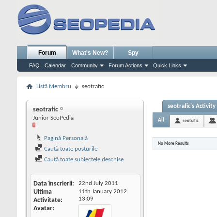
Forum
What's New?
Spy
FAQ
Calendar
Community
Forum Actions
Quick Links
Listă Membru
seotrafic
seotrafic's Activity
seotrafic
Junior SeoPedia
All
seotrafic
Pagină Personală
No More Results
Caută toate posturile
Caută toate subiectele deschise
Data înscrierii
22nd July 2011
Ultima
11th January 2012
13:09
Activitate
Avatar