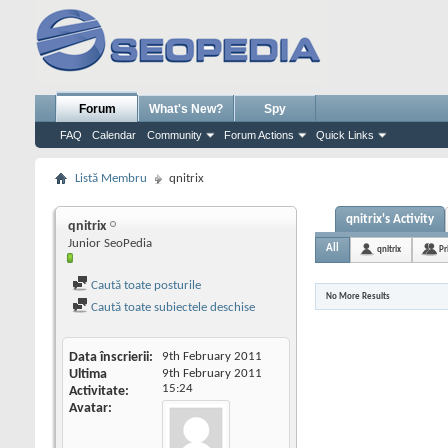
Forum
What's New?
Spy
FAQ
Calendar
Community
Forum Actions
Quick Links
Listă Membru
qnitrix
qnitrix's Activity
qnitrix
Junior SeoPedia
All
qnitrix
Pr
Caută toate posturile
No More Results
Caută toate subiectele deschise
Data înscrierii
9th February 2011
Ultima
9th February 2011
15:24
Activitate
Avatar