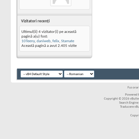
Vizitatori recenţi
Ultimul(ii) 4 vizitator(i) pe această
pagină a(u) fost:
10Teeny
,
daniweb
,
felix
,
Stamate
Această pagină a avut
2.405
vizite
Fus ora
Powered b
Copyright © 2026 vBulleti
Search Engine
Traducere vB
Copyr