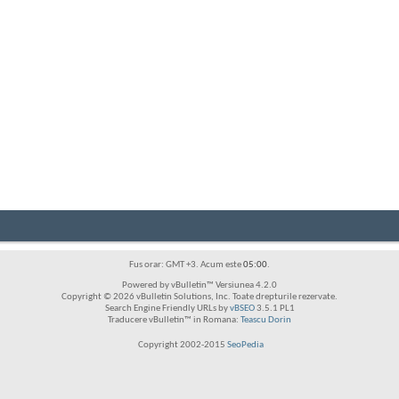
Fus orar: GMT +3. Acum este
05:00
.
Powered by vBulletin™ Versiunea 4.2.0
Copyright © 2026 vBulletin Solutions, Inc. Toate drepturile rezervate.
Search Engine Friendly URLs by
vBSEO
3.5.1 PL1
Traducere vBulletin™ in Romana:
Teascu Dorin
Copyright 2002-2015
SeoPedia