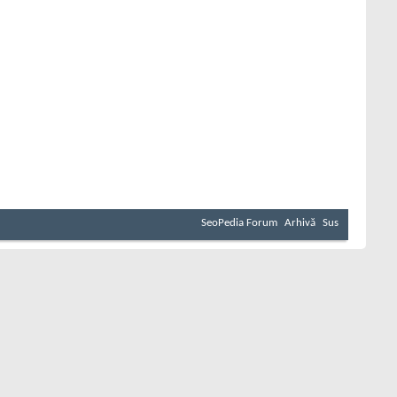
SeoPedia Forum
Arhivă
Sus