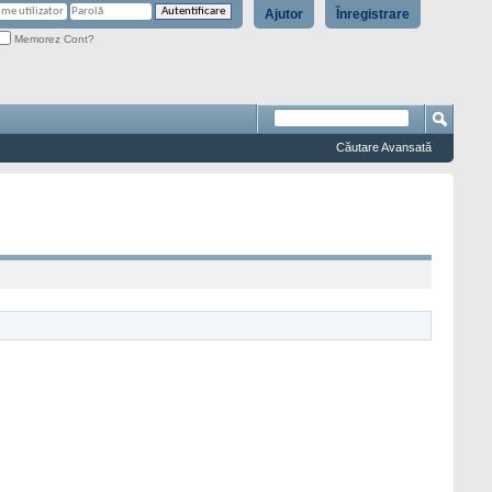
Ajutor
Înregistrare
Memorez Cont?
Căutare Avansată