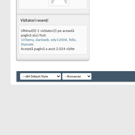
Vizitatori recenţi
Ultimul(ii) 5 vizitator(i) pe această
pagină a(u) fost:
10Teeny
,
daniweb
,
edy12006
,
felix
,
Stamate
Această pagină a avut
2.024
vizite