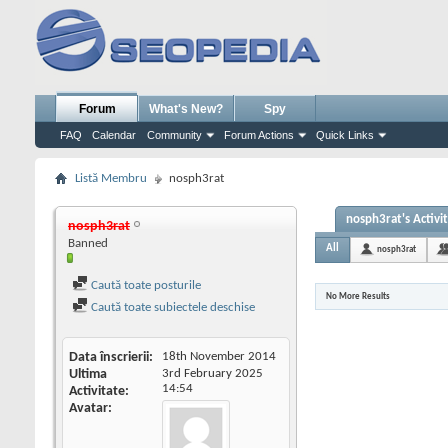
Forum
What's New?
Spy
FAQ
Calendar
Community
Forum Actions
Quick Links
Listă Membru
nosph3rat
nosph3rat's Activi
nosph3rat
Banned
All
nosph3rat
Caută toate posturile
No More Results
Caută toate subiectele deschise
Data înscrierii
18th November 2014
Ultima
3rd February 2025
14:54
Activitate
Avatar