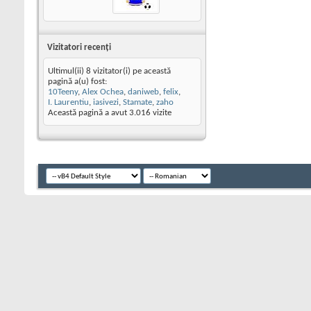
Vizitatori recenţi
Ultimul(ii) 8 vizitator(i) pe această
pagină a(u) fost:
10Teeny
,
Alex Ochea
,
daniweb
,
felix
,
I. Laurentiu
,
iasivezi
,
Stamate
,
zaho
Această pagină a avut
3.016
vizite