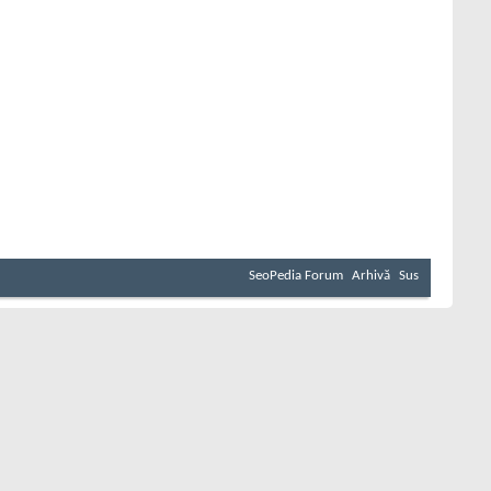
SeoPedia Forum
Arhivă
Sus