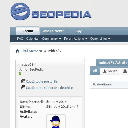
Forum
What's New?
Spy
FAQ
Calendar
Community
Forum Actions
Quick Links
Listă Membru
mitica69
mitica69's Activity
mitica69
Junior SeoPedia
All
mitica69
Caută toate posturile
No More Results
Caută toate subiectele deschise
Data înscrierii
8th July 2014
Ultima
28th July 2018
14:47
Activitate
Avatar