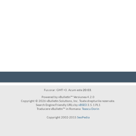
Fus orar: GMT +3. Acum este
20:03
.
Powered by vBulletin™ Versiunea 4.2.0
Copyright © 2026 vBulletin Solutions, Inc. Toate drepturile rezervate.
Search Engine Friendly URLs by
vBSEO
3.5.1 PL1
Traducere vBulletin™ in Romana:
Teascu Dorin
Copyright 2002-2015
SeoPedia