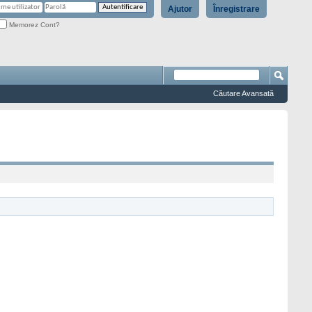
Ajutor
Înregistrare
Memorez Cont?
Căutare Avansată