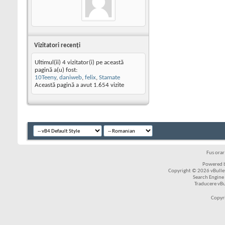
Vizitatori recenţi
Ultimul(ii) 4 vizitator(i) pe această
pagină a(u) fost:
10Teeny
,
daniweb
,
felix
,
Stamate
Această pagină a avut
1.654
vizite
Fus ora
Powered b
Copyright © 2026 vBulleti
Search Engine
Traducere vB
Copyr