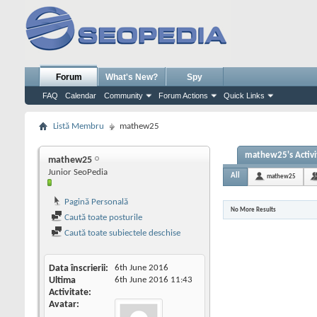
Forum
What's New?
Spy
FAQ
Calendar
Community
Forum Actions
Quick Links
Listă Membru
mathew25
mathew25's Activi
mathew25
Junior SeoPedia
All
mathew25
Pagină Personală
No More Results
Caută toate posturile
Caută toate subiectele deschise
Data înscrierii
6th June 2016
Ultima
6th June 2016
11:43
Activitate
Avatar