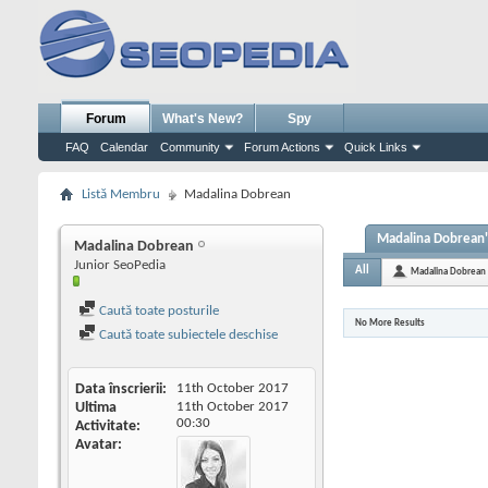
Forum
What's New?
Spy
FAQ
Calendar
Community
Forum Actions
Quick Links
Listă Membru
Madalina Dobrean
Madalina Dobrean's
Madalina Dobrean
Junior SeoPedia
All
Madalina Dobrean
Caută toate posturile
No More Results
Caută toate subiectele deschise
Data înscrierii
11th October 2017
Ultima
11th October 2017
00:30
Activitate
Avatar