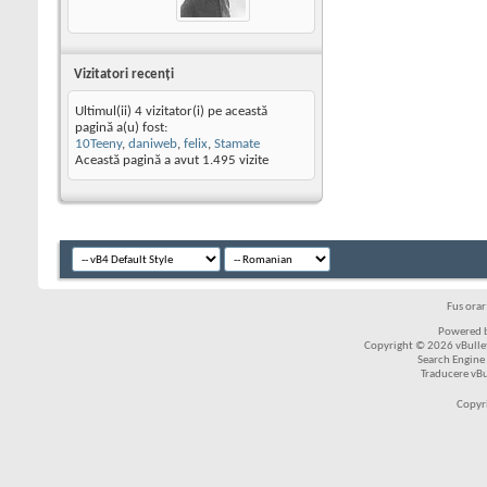
Vizitatori recenţi
Ultimul(ii) 4 vizitator(i) pe această
pagină a(u) fost:
10Teeny
,
daniweb
,
felix
,
Stamate
Această pagină a avut
1.495
vizite
Fus ora
Powered b
Copyright © 2026 vBulleti
Search Engine
Traducere vB
Copyr