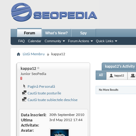
Forum
What's New?
Spy
FAQ
Calendar
Community
Forum Actions
Quick Links
Listă Membru
kappa12
kappa12's Activity
kappa12
Junior SeoPedia
All
kappa12
Pagină Personală
No More Results
Caută toate posturile
Caută toate subiectele deschise
Data înscrierii
30th September 2010
Ultima
3rd May 2012
17:44
Activitate
Avatar