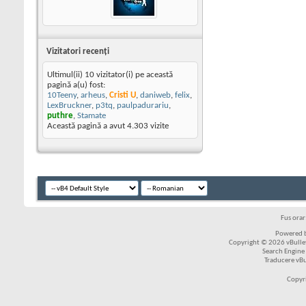
Vizitatori recenţi
Ultimul(ii) 10 vizitator(i) pe această
pagină a(u) fost:
10Teeny
,
arheus
,
Cristi U
,
daniweb
,
felix
,
LexBruckner
,
p3tq
,
paulpadurariu
,
puthre
,
Stamate
Această pagină a avut
4.303
vizite
Fus ora
Powered b
Copyright © 2026 vBulleti
Search Engine
Traducere vB
Copyr