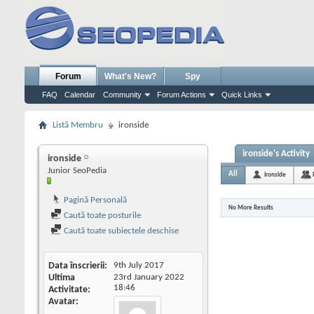
Forum
What's New?
Spy
FAQ
Calendar
Community
Forum Actions
Quick Links
Listă Membru
ironside
ironside's Activity
ironside
Junior SeoPedia
All
ironside
Pagină Personală
No More Results
Caută toate posturile
Caută toate subiectele deschise
Data înscrierii
9th July 2017
Ultima
23rd January 2022
18:46
Activitate
Avatar