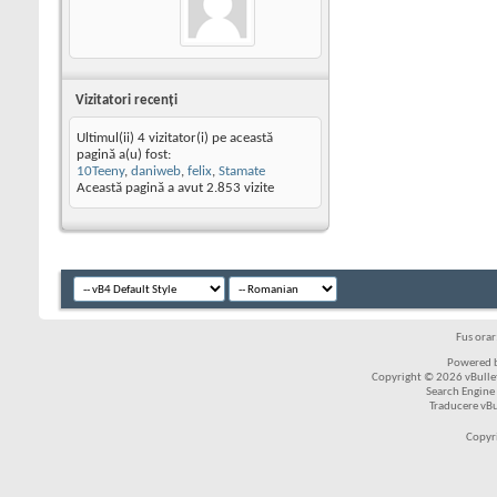
Vizitatori recenţi
Ultimul(ii) 4 vizitator(i) pe această
pagină a(u) fost:
10Teeny
,
daniweb
,
felix
,
Stamate
Această pagină a avut
2.853
vizite
Fus ora
Powered b
Copyright © 2026 vBulleti
Search Engine
Traducere vB
Copyr