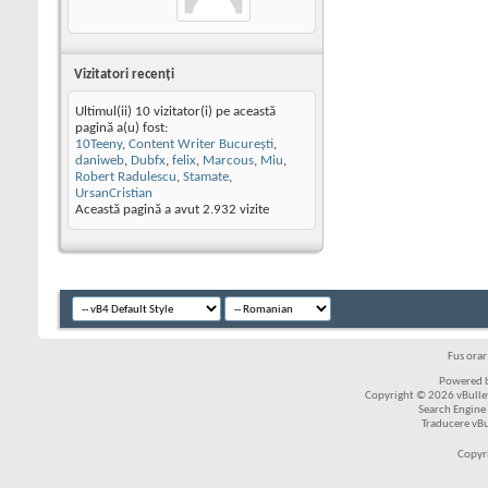
Vizitatori recenţi
Ultimul(ii) 10 vizitator(i) pe această
pagină a(u) fost:
10Teeny
,
Content Writer Bucureşti
,
daniweb
,
Dubfx
,
felix
,
Marcous
,
Miu
,
Robert Radulescu
,
Stamate
,
UrsanCristian
Această pagină a avut
2.932
vizite
Fus ora
Powered b
Copyright © 2026 vBulleti
Search Engine
Traducere vB
Copyr