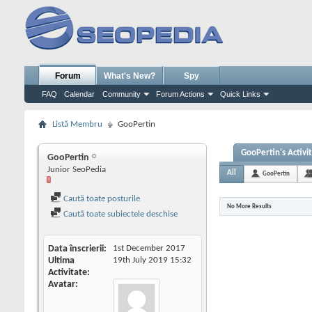
Forum
What's New?
Spy
FAQ
Calendar
Community
Forum Actions
Quick Links
Listă Membru
GooPertin
GooPertin's Activi
GooPertin
Junior SeoPedia
All
GooPertin
Caută toate posturile
No More Results
Caută toate subiectele deschise
Data înscrierii
1st December 2017
Ultima
19th July 2019
15:32
Activitate
Avatar