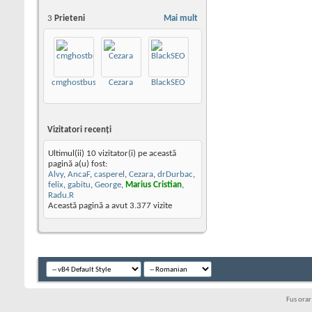
3
Prieteni
Mai mult
cmghostbuster
Cezara
BlackSEO
Vizitatori recenţi
Ultimul(ii) 10 vizitator(i) pe această
pagină a(u) fost:
Alvy
,
AncaF
,
casperel
,
Cezara
,
drDurbac
,
felix
,
gabitu
,
George
,
Marius Cristian
,
Radu.R
Această pagină a avut
3.377
vizite
Fus ora