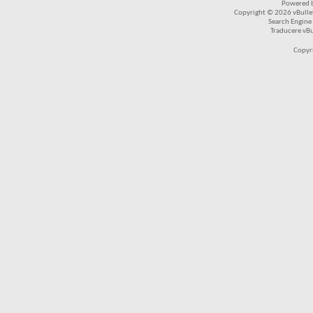
Powered b
Copyright © 2026 vBulleti
Search Engine
Traducere vB
Copyr