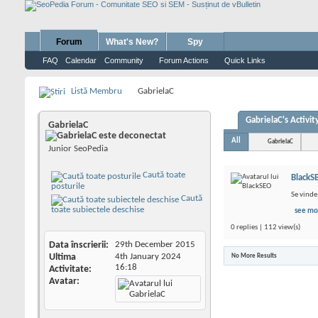
Forum
What's New?
Spy
FAQ
Calendar
Community
Forum Actions
Quick Links
Listă Membru
GabrielaC
GabrielaC's Activit
GabrielaC
All
GabrielaC
Junior SeoPedia
Caută toate
BlackS
posturile
Se vinde
Caută
toate subiectele deschise
see mo
0 replies | 112 view(s)
Data înscrierii
29th December 2015
Ultima
4th January 2024
No More Results
16:18
Activitate
Avatar