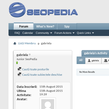
Forum
What's New?
Spy
FAQ
Calendar
Community
Forum Actions
Quick Links
Listă Membru
gabriela
gabriela's Activity
gabriela
Junior SeoPedia
All
gabriela
P
Caută toate posturile
No More Results
Caută toate subiectele deschise
Data înscrierii
15th August 2015
Ultima
15th August 2015
19:39
Activitate
Avatar