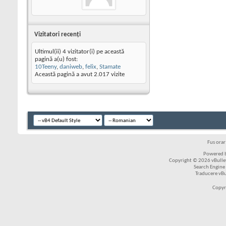
Vizitatori recenţi
Ultimul(ii) 4 vizitator(i) pe această
pagină a(u) fost:
10Teeny
,
daniweb
,
felix
,
Stamate
Această pagină a avut
2.017
vizite
Fus ora
Powered b
Copyright © 2026 vBulleti
Search Engine
Traducere vB
Copyr