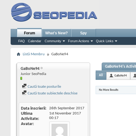
Forum
What's New?
Spy
FAQ
Calendar
Community
Forum Actions
Quick Links
Listă Membru
GaBoNe94
GaBoNe94's Activi
GaBoNe94
Junior SeoPedia
All
GaBoNe94
Caută toate posturile
No More Results
Caută toate subiectele deschise
Data înscrierii
26th September 2017
Ultima
1st November 2017
00:17
Activitate
Avatar