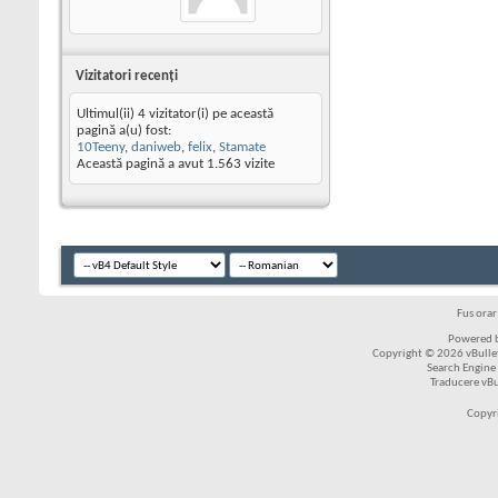
Vizitatori recenţi
Ultimul(ii) 4 vizitator(i) pe această
pagină a(u) fost:
10Teeny
,
daniweb
,
felix
,
Stamate
Această pagină a avut
1.563
vizite
Fus ora
Powered b
Copyright © 2026 vBulleti
Search Engine
Traducere vB
Copyr