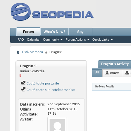
Forum
What's New?
Spy
FAQ
Calendar
Community
Forum Actions
Quick Links
Listă Membru
Dragz0r
Dragz0r's Activity
Dragz0r
Junior SeoPedia
All
Dragz0r
P
Caută toate posturile
No More Results
Caută toate subiectele deschise
Data înscrierii
2nd September 2015
Ultima
11th October 2015
17:18
Activitate
Avatar