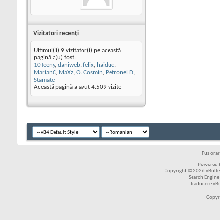
Vizitatori recenţi
Ultimul(ii) 9 vizitator(i) pe această
pagină a(u) fost:
10Teeny
,
daniweb
,
felix
,
haiduc
,
MarianC
,
MaXz
,
O. Cosmin
,
Petronel D
,
Stamate
Această pagină a avut
4.509
vizite
Fus ora
Powered b
Copyright © 2026 vBulleti
Search Engine
Traducere vB
Copyr