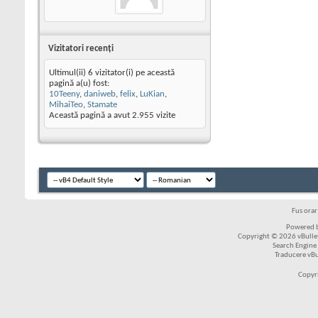
Vizitatori recenţi
Ultimul(ii) 6 vizitator(i) pe această
pagină a(u) fost:
10Teeny
,
daniweb
,
felix
,
LuKian
,
MihaiTeo
,
Stamate
Această pagină a avut
2.955
vizite
Fus ora
Powered b
Copyright © 2026 vBulleti
Search Engine
Traducere vB
Copyr