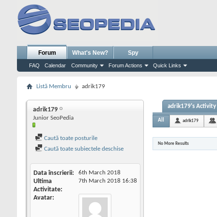
Forum
What's New?
Spy
FAQ
Calendar
Community
Forum Actions
Quick Links
Listă Membru
adrik179
adrik179's Activity
adrik179
Junior SeoPedia
All
adrik179
Caută toate posturile
No More Results
Caută toate subiectele deschise
Data înscrierii
6th March 2018
Ultima
7th March 2018
16:38
Activitate
Avatar