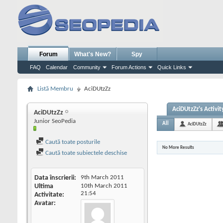
Forum
What's New?
Spy
FAQ
Calendar
Community
Forum Actions
Quick Links
Listă Membru
AciDUtzZz
AciDUtzZz's Activit
AciDUtzZz
Junior SeoPedia
All
AciDUtzZz
Caută toate posturile
No More Results
Caută toate subiectele deschise
Data înscrierii
9th March 2011
Ultima
10th March 2011
21:54
Activitate
Avatar