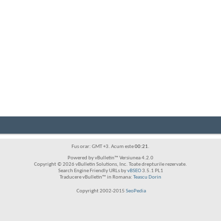
Fus orar: GMT +3. Acum este
00:21
.
Powered by vBulletin™ Versiunea 4.2.0
Copyright © 2026 vBulletin Solutions, Inc. Toate drepturile rezervate.
Search Engine Friendly URLs by
vBSEO
3.5.1 PL1
Traducere vBulletin™ in Romana:
Teascu Dorin
Copyright 2002-2015
SeoPedia