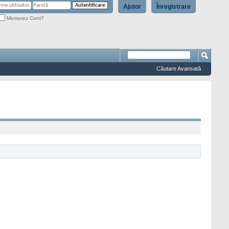
Ajutor
Înregistrare
Memorez Cont?
Căutare Avansată