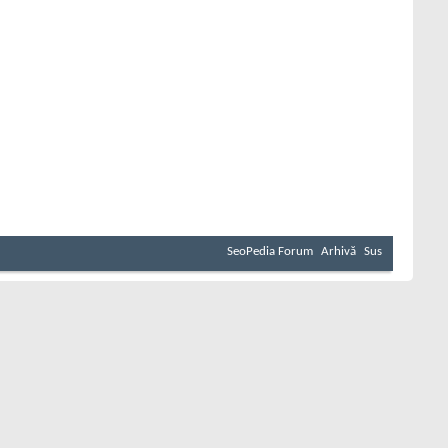
SeoPedia Forum
Arhivă
Sus