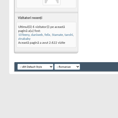
Vizitatori recenţi
Ultimul(ii) 6 vizitator(i) pe această
pagină a(u) fost:
10Teeny
,
daniweb
,
felix
,
Stamate
,
tanshi
,
zinababy
Această pagină a avut
2.622
vizite