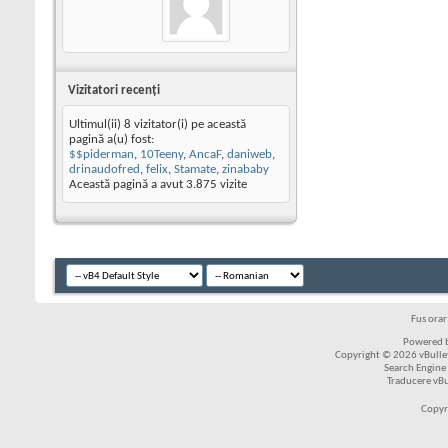
Vizitatori recenţi
Ultimul(ii) 8 vizitator(i) pe această
pagină a(u) fost:
$$piderman
,
10Teeny
,
AncaF
,
daniweb
,
drinaudofred
,
felix
,
Stamate
,
zinababy
Această pagină a avut
3.875
vizite
Fus ora
Powered b
Copyright © 2026 vBulleti
Search Engine
Traducere vB
Copyr