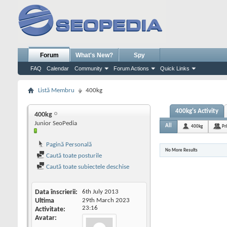
Forum
What's New?
Spy
FAQ
Calendar
Community
Forum Actions
Quick Links
Listă Membru
400kg
400kg's Activity
400kg
Junior SeoPedia
All
400kg
Pr
Pagină Personală
No More Results
Caută toate posturile
Caută toate subiectele deschise
Data înscrierii
6th July 2013
Ultima
29th March 2023
23:16
Activitate
Avatar