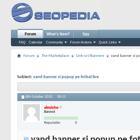
Forum
What's New?
Spy
FAQ
Calendar
Community
Forum Actions
Quick Links
Forum
The Marketplace
Link-uri/Bannere
vand banner si po
Subiect:
vand banner si popup pe fotbal live
8th October 2010,
00:11
alexinho
Banned
Reputatie:
0
vand banner si popup pe fot