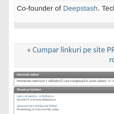
Co-founder of
Deepstash
. Tec
«
Cumpar linkuri pe site P
r
Informații subiect
Momentan este/sunt 1 utilizator(i) care navighează în acest subiect.
(0 m
Thread-uri Similare
cam cat pentru...e-fotbal.ro
De chibi77 în forumul Website-uri
Sponsorizare echipa de fotbal
De adizbang_tv în forumul Bar, lobby...