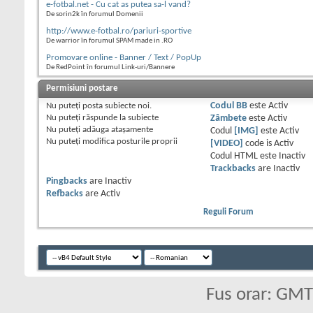
e-fotbal.net - Cu cat as putea sa-l vand?
De sorin2k în forumul Domenii
http://www.e-fotbal.ro/pariuri-sportive
De warrior în forumul SPAM made in .RO
Promovare online - Banner / Text / PopUp
De RedPoint în forumul Link-uri/Bannere
Permisiuni postare
Nu puteţi
posta subiecte noi.
Codul BB
este
Activ
Nu puteţi
răspunde la subiecte
Zâmbete
este
Activ
Nu puteţi
adăuga ataşamente
Codul
[IMG]
este
Activ
Nu puteţi
modifica posturile proprii
[VIDEO]
code is
Activ
Codul HTML este
Inactiv
Trackbacks
are
Inactiv
Pingbacks
are
Inactiv
Refbacks
are
Activ
Reguli Forum
Fus orar: GM