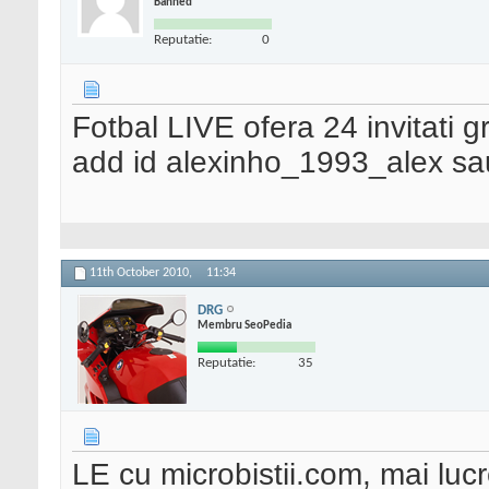
Banned
Reputatie:
0
Fotbal LIVE ofera 24 invitati gr
add id alexinho_1993_alex sau
11th October 2010,
11:34
DRG
Membru SeoPedia
Reputatie:
35
LE cu microbistii.com, mai lucr