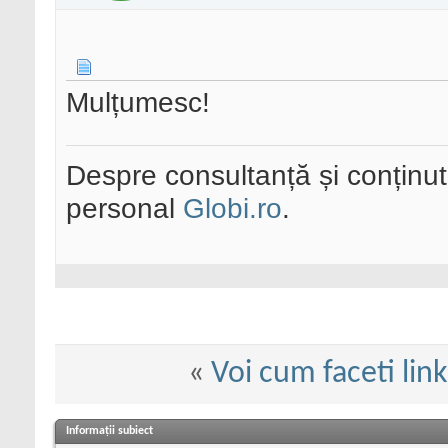
Mulțumesc!
Despre consultanță și conținut 
personal
Globi.ro
.
«
Voi cum faceti lin
Informații subiect