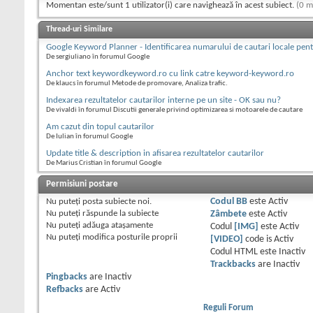
Momentan este/sunt 1 utilizator(i) care navighează în acest subiect.
(0 m
Thread-uri Similare
Google Keyword Planner - Identificarea numarului de cautari locale pe
De sergiuliano în forumul Google
Anchor text keywordkeyword.ro cu link catre keyword-keyword.ro
De klaucs în forumul Metode de promovare, Analiza trafic.
Indexarea rezultatelor cautarilor interne pe un site - OK sau nu?
De vivaldi în forumul Discutii generale privind optimizarea si motoarele de cautare
Am cazut din topul cautarilor
De Iulian în forumul Google
Update title & description in afisarea rezultatelor cautarilor
De Marius Cristian în forumul Google
Permisiuni postare
Nu puteţi
posta subiecte noi.
Codul BB
este
Activ
Nu puteţi
răspunde la subiecte
Zâmbete
este
Activ
Nu puteţi
adăuga ataşamente
Codul
[IMG]
este
Activ
Nu puteţi
modifica posturile proprii
[VIDEO]
code is
Activ
Codul HTML este
Inactiv
Trackbacks
are
Inactiv
Pingbacks
are
Inactiv
Refbacks
are
Activ
Reguli Forum