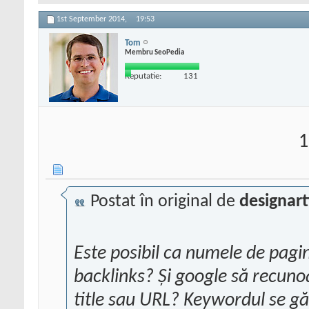
1st September 2014,
19:53
Tom
Membru SeoPedia
Reputatie:
131
1
Postat în original de
designart
Este posibil ca numele de pagin
backlinks? Și google să recun
title sau URL? Keywordul se găs