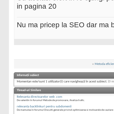
in pagina 20
Nu ma pricep la SEO dar ma 
«
Metoda eficien
Informații subiect
Momentan este/sunt 1 utilizator(i) care navighează în acest subiect.
(0 m
Thread-uri Similare
Relevanta directoarelor web .com
De valentin în forumul Metode de promovare, Analiza trafic.
relevanta backlinkuri pentru subdomenii
De mamulea în forumul Discutii generale privind optimizarea si motoarele de cautare