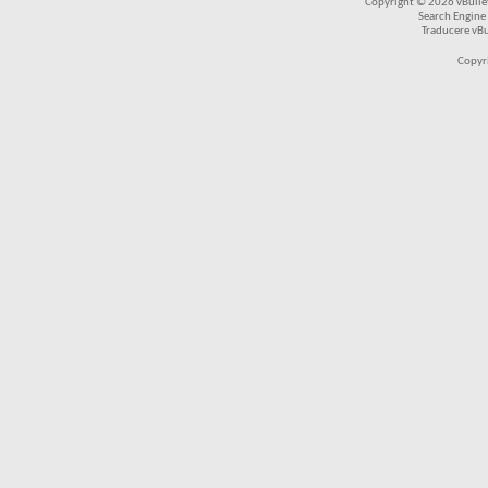
Copyright © 2026 vBulleti
Search Engine
Traducere vB
Copyr