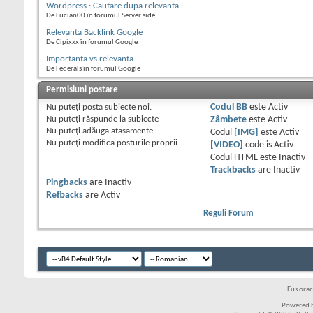
Wordpress : Cautare dupa relevanta
De Lucian00 în forumul Server side
Relevanta Backlink Google
De Cipixxx în forumul Google
Importanta vs relevanta
De Federals în forumul Google
Permisiuni postare
Nu puteţi
posta subiecte noi.
Codul BB
este
Activ
Nu puteţi
răspunde la subiecte
Zâmbete
este
Activ
Nu puteţi
adăuga ataşamente
Codul
[IMG]
este
Activ
Nu puteţi
modifica posturile proprii
[VIDEO]
code is
Activ
Codul HTML este
Inactiv
Trackbacks
are
Inactiv
Pingbacks
are
Inactiv
Refbacks
are
Activ
Reguli Forum
Fus ora
Powered b