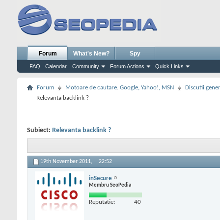
Forum
What's New?
Spy
FAQ
Calendar
Community
Forum Actions
Quick Links
Forum
Motoare de cautare. Google, Yahoo!, MSN
Discutii gene
Relevanta backlink ?
Subiect:
Relevanta backlink ?
19th November 2011,
22:52
inSecure
Membru SeoPedia
Reputatie:
40