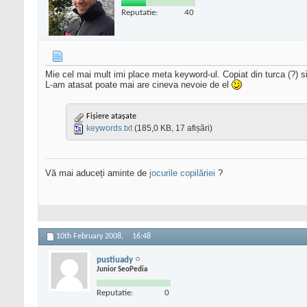
Reputatie:
40
Mie cel mai mult imi place meta keyword-ul. Copiat din turca (?) 
L-am atasat poate mai are cineva nevoie de el
Fișiere atașate
keywords.txt
(185,0 KB, 17 afișări)
Vă mai aduceți aminte de
jocurile copilăriei
?
10th February 2008,
16:48
pustiuady
Junior SeoPedia
Reputatie:
0