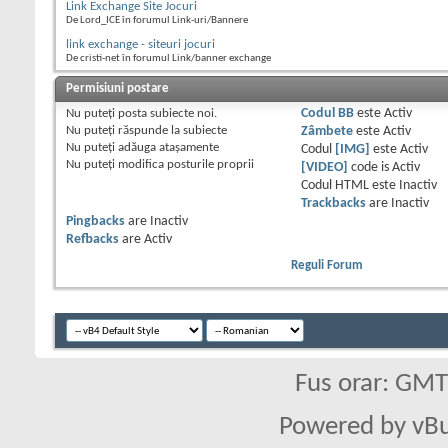
Link Exchange Site Jocuri
De Lord_ICE în forumul Link-uri/Bannere
link exchange - siteuri jocuri
De cristi-net în forumul Link/banner exchange
Permisiuni postare
Nu puteţi
posta subiecte noi.
Codul BB
este
Activ
Nu puteţi
răspunde la subiecte
Zâmbete
este
Activ
Nu puteţi
adăuga ataşamente
Codul
[IMG]
este
Activ
Nu puteţi
modifica posturile proprii
[VIDEO]
code is
Activ
Codul HTML este
Inactiv
Trackbacks
are
Inactiv
Pingbacks
are
Inactiv
Refbacks
are
Activ
Reguli Forum
Fus orar: GM
Powered by vBu