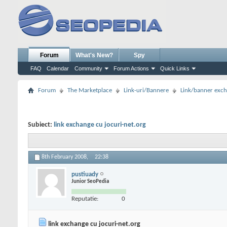
Forum
What's New?
Spy
FAQ
Calendar
Community
Forum Actions
Quick Links
Forum
The Marketplace
Link-uri/Bannere
Link/banner exc
Subiect:
link exchange cu jocuri-net.org
8th February 2008,
22:38
pustiuady
Junior SeoPedia
Reputatie:
0
link exchange cu jocuri-net.org