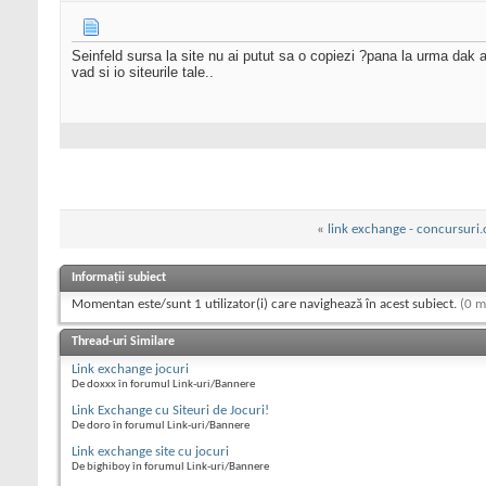
Seinfeld sursa la site nu ai putut sa o copiezi ?pana la urma dak ai
vad si io siteurile tale..
«
link exchange - concursuri.
Informații subiect
Momentan este/sunt 1 utilizator(i) care navighează în acest subiect.
(0 m
Thread-uri Similare
Link exchange jocuri
De doxxx în forumul Link-uri/Bannere
Link Exchange cu Siteuri de Jocuri!
De doro în forumul Link-uri/Bannere
Link exchange site cu jocuri
De bighiboy în forumul Link-uri/Bannere