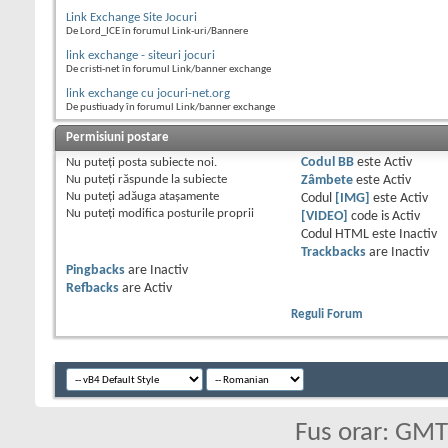
Link Exchange Site Jocuri
De Lord_ICE în forumul Link-uri/Bannere
link exchange - siteuri jocuri
De cristi-net în forumul Link/banner exchange
link exchange cu jocuri-net.org
De pustiuady în forumul Link/banner exchange
Permisiuni postare
Nu puteţi
posta subiecte noi.
Codul BB
este
Activ
Nu puteţi
răspunde la subiecte
Zâmbete
este
Activ
Nu puteţi
adăuga ataşamente
Codul
[IMG]
este
Activ
Nu puteţi
modifica posturile proprii
[VIDEO]
code is
Activ
Codul HTML este
Inactiv
Trackbacks
are
Inactiv
Pingbacks
are
Inactiv
Refbacks
are
Activ
Reguli Forum
Fus orar: GM