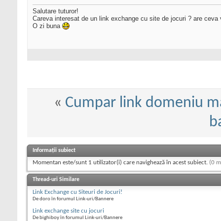
Salutare tuturor!
Careva interesat de un link exchange cu site de jocuri ? are ceva 
O zi buna
«
Cumpar link domeniu mag
b
Informații subiect
Momentan este/sunt 1 utilizator(i) care navighează în acest subiect.
(0 m
Thread-uri Similare
Link Exchange cu Siteuri de Jocuri!
De doro în forumul Link-uri/Bannere
Link exchange site cu jocuri
De bighiboy în forumul Link-uri/Bannere