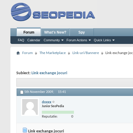
Forum
What's New?
Spy
FAQ
Calendar
Community
Forum Actions
Quick Links
Forum
The Marketplace
Link-uri/Bannere
Link exchange joc
Subiect:
Link exchange jocuri
5th November 2009,
15:41
doxxx
Junior SeoPedia
Reputatie:
0
Link exchange jocuri