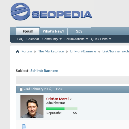
Forum
What's New?
Spy
FAQ
Calendar
Community
Forum Actions
Quick Links
Forum
The Marketplace
Link-uri/Bannere
Link/banner exc
Subiect:
Schimb Bannere
23rd February 2006,
15:35
Cristian Mezei
Administrator
Reputatie:
66