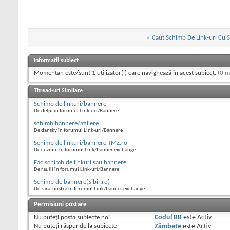
«
Caut Schimb De Link-uri Cu 
Informații subiect
Momentan este/sunt 1 utilizator(i) care navighează în acest subiect.
(0 m
Thread-uri Similare
Schimb de linkuri/bannere
De delpi în forumul Link-uri/Bannere
schimb bannere/afiliere
De dansky în forumul Link-uri/Bannere
Schimb de linkuri/bannere TMZ.ro
De cozmin în forumul Link/banner exchange
Fac schimb de linkuri sau bannere
De raulll în forumul Link-uri/Bannere
Schimb de bannere(Sibir.ro)
De zarathustra în forumul Link/banner exchange
Permisiuni postare
Nu puteţi
posta subiecte noi.
Codul BB
este
Activ
Nu puteţi
răspunde la subiecte
Zâmbete
este
Activ