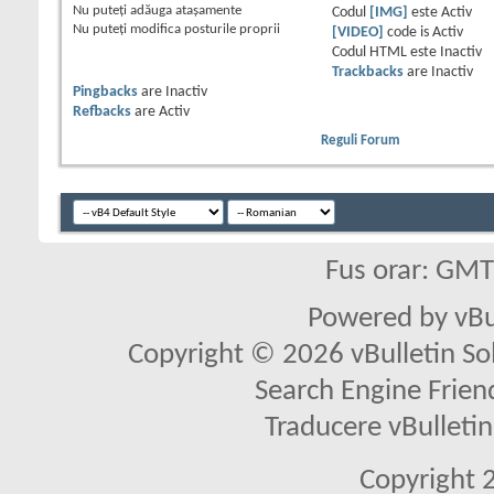
Nu puteţi
adăuga ataşamente
Codul
[IMG]
este
Activ
Nu puteţi
modifica posturile proprii
[VIDEO]
code is
Activ
Codul HTML este
Inactiv
Trackbacks
are
Inactiv
Pingbacks
are
Inactiv
Refbacks
are
Activ
Reguli Forum
Fus orar: GM
Powered by vBu
Copyright © 2026 vBulletin Solu
Search Engine Frien
Traducere vBullet
Copyright