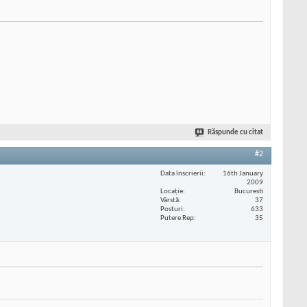
Răspunde cu citat
#2
Data înscrierii
16th January
2009
Locaţie
Bucuresti
Vârstă
37
Posturi
633
Putere Rep
35