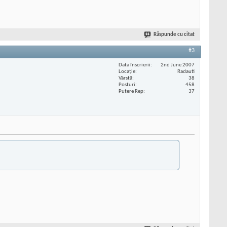
Răspunde cu citat
#3
Data înscrierii
2nd June 2007
Locaţie
Radauti
Vârstă
38
Posturi
458
Putere Rep
37