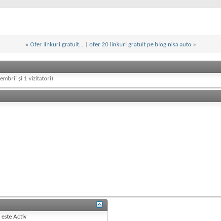
«
Ofer linkuri gratuit...
|
ofer 20 linkuri gratuit pe blog nisa auto
»
embrii și 1 vizitatori)
B
este
Activ