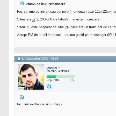
Schimb de linkuri/bannere
Fac schimb de linkuri sau bannere (momentan doar 125x125px) cu
Siteul are
pr
1, 200-300 vizitatori/zi...si este in crestere.
Siteul nu este neaparat sa aiba
PR
daca are un trafic cat de cat d
Astept PM de la cei interesati, sau ma gasiti pe messenger (IDul il
4th September 2009,
09:58
Lupanu
Membru SeoPedia
Reputatie:
35
faci link exchange si in 3way?