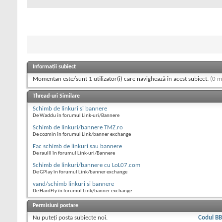
Informații subiect
Momentan este/sunt 1 utilizator(i) care navighează în acest subiect.
(0 m
Thread-uri Similare
Schimb de linkuri si bannere
De Waddu în forumul Link-uri/Bannere
Schimb de linkuri/bannere TMZ.ro
De cozmin în forumul Link/banner exchange
Fac schimb de linkuri sau bannere
De raulll în forumul Link-uri/Bannere
Schimb de linkuri/bannere cu LoL07.com
De GPlay în forumul Link/banner exchange
vand/schimb linkuri si bannere
De HardFly în forumul Link/banner exchange
Permisiuni postare
Nu puteţi
posta subiecte noi.
Codul B