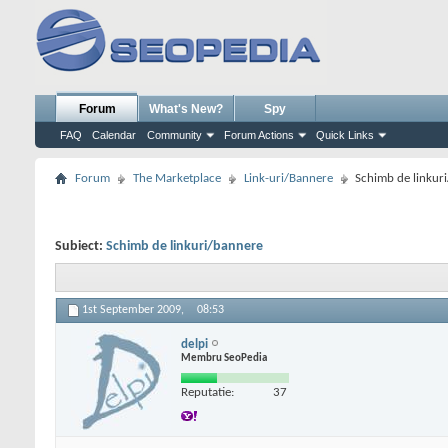
Forum
What's New?
Spy
FAQ
Calendar
Community
Forum Actions
Quick Links
Forum
The Marketplace
Link-uri/Bannere
Schimb de linkur
Subiect:
Schimb de linkuri/bannere
1st September 2009,
08:53
delpi
Membru SeoPedia
Reputatie:
37