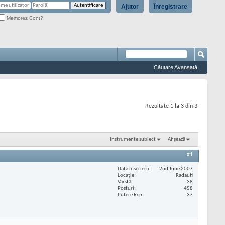
Ajutor
Înregistrare
Memorez Cont?
Căutare Avansată
Rezultate 1 la 3 din 3
Instrumente subiect
Afișează
#1
Data înscrierii
2nd June 2007
Locaţie
Radauti
Vârstă
38
Posturi
458
Putere Rep
37