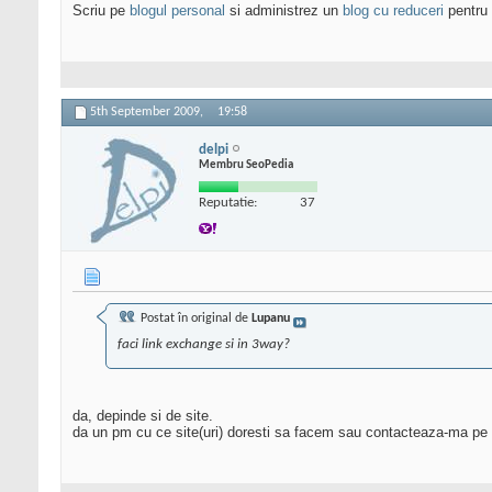
Scriu pe
blogul personal
si administrez un
blog cu reduceri
pentru 
5th September 2009,
19:58
delpi
Membru SeoPedia
Reputatie:
37
Postat în original de
Lupanu
faci link exchange si in 3way?
da, depinde si de site.
da un pm cu ce site(uri) doresti sa facem sau contacteaza-ma pe