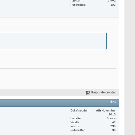
Posturi
5.993
Putere Rep
103
Răspunde cu citat
#23
Data înscrierii
6th November
2010
Locaţie
Brasov
Vârstă
42
Posturi
236
Putere Rep
34