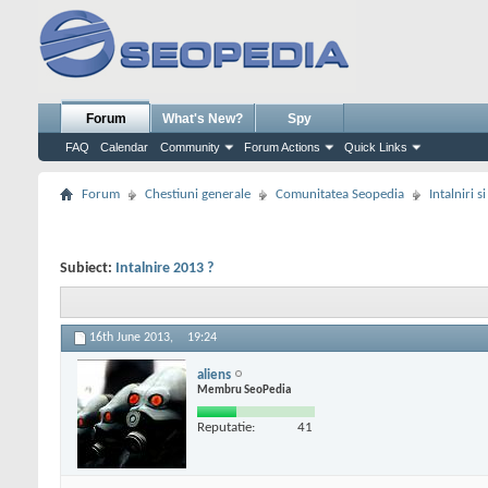
Forum
What's New?
Spy
FAQ
Calendar
Community
Forum Actions
Quick Links
Forum
Chestiuni generale
Comunitatea Seopedia
Intalniri 
Subiect:
Intalnire 2013 ?
16th June 2013,
19:24
aliens
Membru SeoPedia
Reputatie:
41