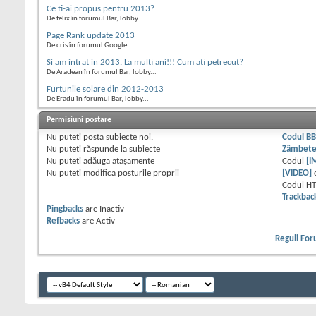
Ce ti-ai propus pentru 2013?
De felix în forumul Bar, lobby...
Page Rank update 2013
De cris în forumul Google
Si am intrat in 2013. La multi ani!!! Cum ati petrecut?
De Aradean în forumul Bar, lobby...
Furtunile solare din 2012-2013
De Eradu în forumul Bar, lobby...
Permisiuni postare
Nu puteţi
posta subiecte noi.
Codul B
Nu puteţi
răspunde la subiecte
Zâmbet
Nu puteţi
adăuga ataşamente
Codul
[I
Nu puteţi
modifica posturile proprii
[VIDEO]
Codul H
Trackbac
Pingbacks
are
Inactiv
Refbacks
are
Activ
Reguli Fo