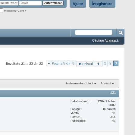
Ajutor
Înregistrare
Memorez Cont?
Căutare Avansată
Pagina 3 din 3
1
2
3
Rezultate 21 la 23 din 23
Primul
Instrumente subiect
Afișează
#21
Data înscrierii
19th October
2007
Locaţie
Bucuresti
Vârstă
41
Posturi
215
Putere Rep
41