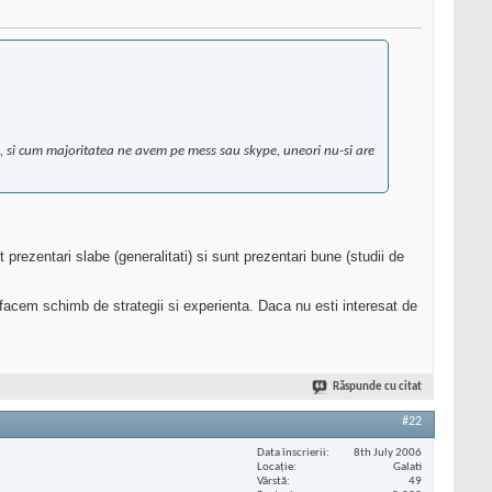
um, si cum majoritatea ne avem pe mess sau skype, uneori nu-si are
prezentari slabe (generalitati) si sunt prezentari bune (studii de
sa facem schimb de strategii si experienta. Daca nu esti interesat de
Răspunde cu citat
#22
Data înscrierii
8th July 2006
Locaţie
Galati
Vârstă
49