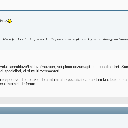
ele 2h
. Ma refer doar la Buc, ca cei din Cluj nu vor sa se plimbe. E greu sa strangi un for
elul searchlove/linklove/mozcon, vei pleca dezamagit, iti spun din start. Sunt 
i specialisti, ci si multi webmasteri.
lor respective. E o ocazie de a intalni alti specialisti ca sa stam la o bere si 
ul intalnirii de forum.