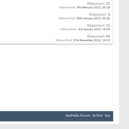
Răspunsuri:
21
Ultimul Post:
9th February 2013,
20:28
Răspunsuri:
3
Ultimul Post:
30th January 2013,
20:36
Răspunsuri:
11
Ultimul Post:
3rd January 2013,
19:09
Răspunsuri:
49
Ultimul Post:
21st November 2010,
14:52
SeoPedia Forum
Arhivă
Sus