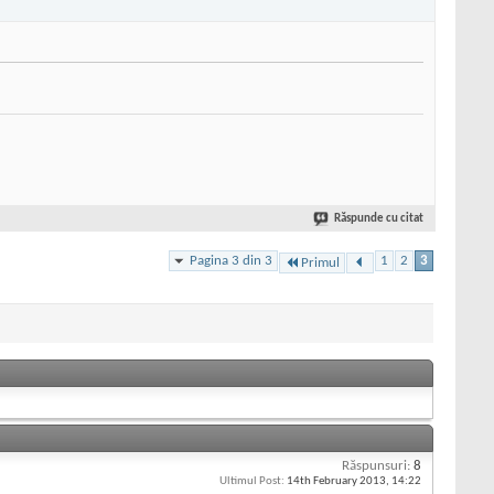
Răspunde cu citat
Pagina 3 din 3
1
2
3
Primul
Răspunsuri:
8
Ultimul Post:
14th February 2013,
14:22