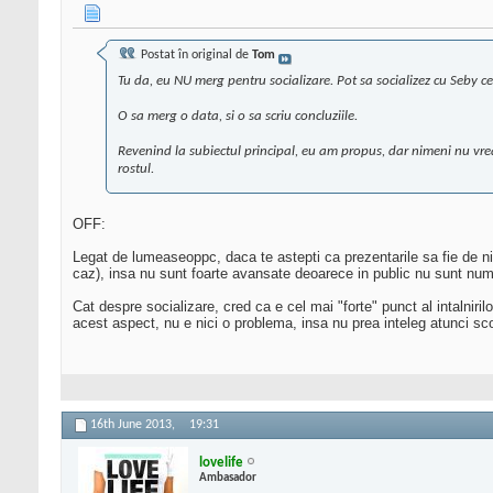
Postat în original de
Tom
Tu da, eu NU merg pentru socializare. Pot sa socializez cu Seby c
O sa merg o data, si o sa scriu concluziile.
Revenind la subiectul principal, eu am propus, dar nimeni nu vrea
rostul.
OFF:
Legat de lumeaseoppc, daca te astepti ca prezentarile sa fie de niv
caz), insa nu sunt foarte avansate deoarece in public nu sunt numa
Cat despre socializare, cred ca e cel mai "forte" punct al intalniri
acest aspect, nu e nici o problema, insa nu prea inteleg atunci scop
16th June 2013,
19:31
lovelife
Ambasador