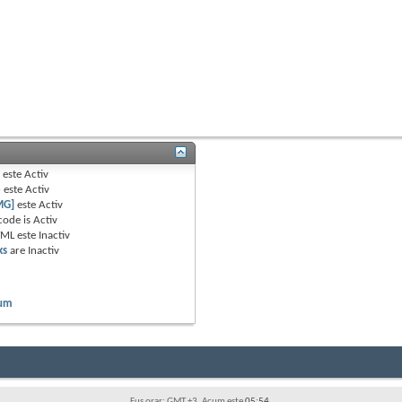
B
este
Activ
e
este
Activ
MG]
este
Activ
code is
Activ
TML este
Inactiv
ks
are
Inactiv
rum
Fus orar: GMT +3. Acum este
05:54
.