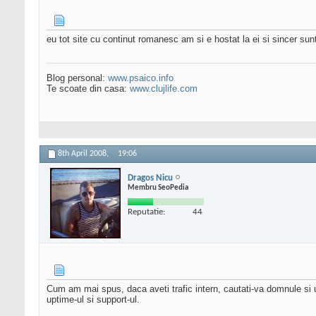
eu tot site cu continut romanesc am si e hostat la ei si sincer sun
Blog personal:
www.psaico.info
Te scoate din casa:
www.clujlife.com
8th April 2008,
19:06
Dragos Nicu
Membru SeoPedia
Reputatie:
44
Cum am mai spus, daca aveti trafic intern, cautati-va domnule si 
uptime-ul si support-ul.