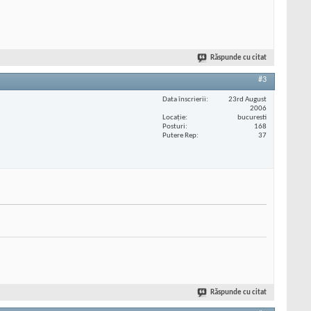
Răspunde cu citat
#3
Data înscrierii
23rd August
2006
Locaţie
bucuresti
Posturi
168
Putere Rep
37
Răspunde cu citat