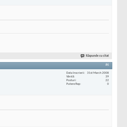
Răspunde cu citat
#6
Data înscrierii
31st March 2008
Vârstă
39
Posturi
22
Putere Rep
0