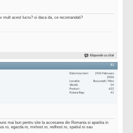
iv mult acest lucru? si daca da, ce recomandati?
Răspunde cu citat
#2
Data înscrierii
25th February
2006
Locaţie
București / Ilfov
Vârstă
54
Posturi
622
Putere Rep
41
uns mai bun pentru site la accesarea din Romania si aparitia in
laus.ro, egazda.ro, mxhost.ro, redhost.ro, spatiul.ro sau