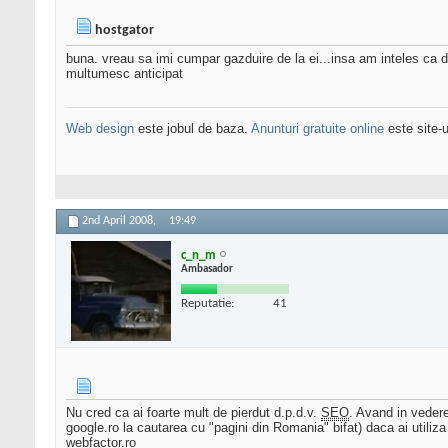
hostgator
buna. vreau sa imi cumpar gazduire de la ei...insa am inteles ca d
multumesc anticipat
Web design
este jobul de baza.
Anunturi gratuite online
este site-u
2nd April 2008,
19:49
c_n_m
Ambasador
Reputatie:
41
Nu cred ca ai foarte mult de pierdut d.p.d.v.
SEO
. Avand in vedere
google.ro la cautarea cu "pagini din Romania" bifat) daca ai utiliza
webfactor.ro