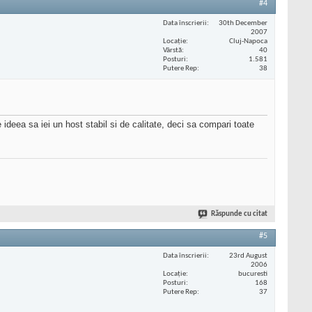
#4
Data înscrierii
30th December
2007
Locaţie
Cluj-Napoca
Vârstă
40
Posturi
1.581
Putere Rep
38
 ideea sa iei un host stabil si de calitate, deci sa compari toate
Răspunde cu citat
#5
Data înscrierii
23rd August
2006
Locaţie
bucuresti
Posturi
168
Putere Rep
37