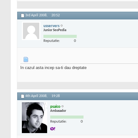
3rd April 2008,
20:52
usservers
Junior SeoPedia
Reputatie:
0
In cazul asta incep sa-ti dau dreptate
4th April 2008,
19:28
psaico
Ambasador
Reputatie:
0