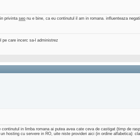
in privinta
seo
nu e bine, ca eu continutul il am in romana. influenteaza negat
l pe care incerc sa-l administrez
 continutul in limba romana ai putea avea cate ceva de castigat (timp de rasp
 un hosting cu servere in RO, uite niste provideri aici (in ordine alfabetica): c