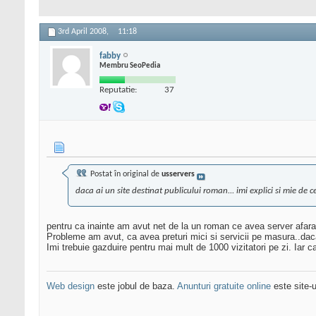
3rd April 2008,
11:18
fabby
Membru SeoPedia
Reputatie:
37
Postat în original de
usservers
daca ai un site destinat publicului roman... imi explici si mie de c
pentru ca inainte am avut net de la un roman ce avea server afara
Probleme am avut, ca avea preturi mici si servicii pe masura..da
Imi trebuie gazduire pentru mai mult de 1000 vizitatori pe zi. Iar c
Web design
este jobul de baza.
Anunturi gratuite online
este site-u