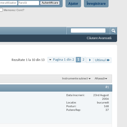
Ajutor
Înregistrare
Memorez Cont?
Căutare Avansată
Pagina 1 din 2
1
2
Rezultate 1 la 10 din 13
Ultimul
Instrumente subiect
Afișează
#1
Data înscrierii
23rd August
2006
Locaţie
bucuresti
Posturi
168
Putere Rep
37