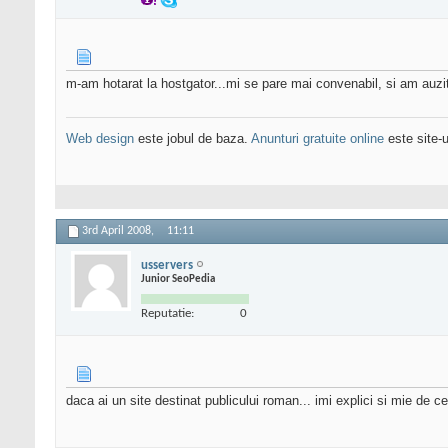
m-am hotarat la hostgator...mi se pare mai convenabil, si am auzi
Web design
este jobul de baza.
Anunturi gratuite online
este site-u
3rd April 2008,
11:11
usservers
Junior SeoPedia
Reputatie:
0
daca ai un site destinat publicului roman... imi explici si mie de ce