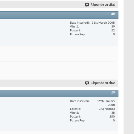
Răspunde cu citat
#8
Data înscrierii
31st March 2008
Vârstă
39
Posturi
22
Putere Rep
0
Răspunde cu citat
#9
Data înscrierii
19th January
2008
Locaţie
Cluj Napoca
Vârstă
38
Posturi
250
Putere Rep
0