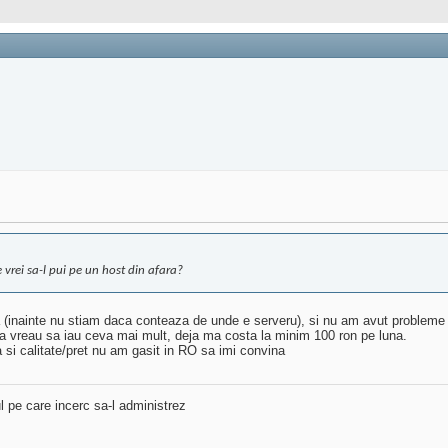
e vrei sa-l pui pe un host din afara?
 (inainte nu stiam daca conteaza de unde e serveru), si nu am avut probleme d
ca vreau sa iau ceva mai mult, deja ma costa la minim 100 ron pe luna.
a si calitate/pret nu am gasit in RO sa imi convina
l pe care incerc sa-l administrez