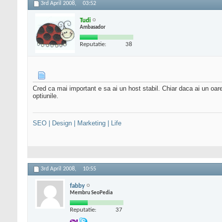
3rd April 2008,
03:52
Tudi
Ambasador
Reputatie:
38
Cred ca mai important e sa ai un host stabil. Chiar daca ai un oarec
optiunile.
SEO | Design | Marketing | Life
3rd April 2008,
10:55
fabby
Membru SeoPedia
Reputatie:
37