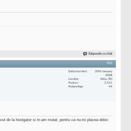
Răspunde cu citat
#10
Data înscrierii
20th January
2008
Locaţie
Sibiu, RO
Posturi
2.011
Putere Rep
44
avut de la hostgator si m-am mutat, pentru ca nu-mi placea deloc