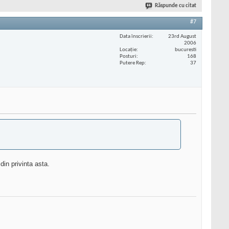
Răspunde cu citat
#7
Data înscrierii
23rd August
2006
Locaţie
bucuresti
Posturi
168
Putere Rep
37
in privinta asta.