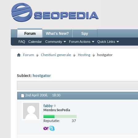
Forum
What's New?
Spy
FAQ
Calendar
Community
Forum Actions
Quick Links
Forum
Chestiuni generale
Hosting
hostgator
Subiect:
hostgator
2nd April 2008,
18:30
fabby
Membru SeoPedia
Reputatie:
37