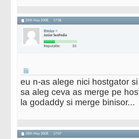
25th May 2008,
17:36
timius
Junior SeoPedia
Reputatie:
35
eu n-as alege nici hostgator si
sa aleg ceva as merge pe host
la godaddy si merge binisor...
28th May 2008,
17:07