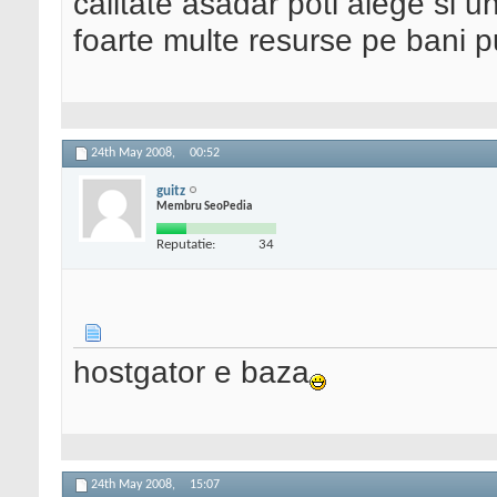
calitate asadar poti alege si 
foarte multe resurse pe bani pu
24th May 2008,
00:52
guitz
Membru SeoPedia
Reputatie:
34
hostgator e baza
24th May 2008,
15:07