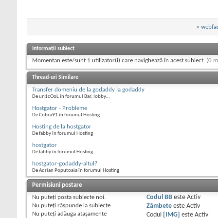
«
webfa
Informații subiect
Momentan este/sunt 1 utilizator(i) care navighează în acest subiect.
(0 m
Thread-uri Similare
Transfer domeniu de la godaddy la godaddy
De un1cOoL în forumul Bar, lobby...
Hostgator - Probleme
De Cobra91 în forumul Hosting
Hosting de la hostgator
De fabby în forumul Hosting
hostgator
De fabby în forumul Hosting
hostgator-godaddy-altul?
De Adrian Poputoaia în forumul Hosting
Permisiuni postare
Nu puteţi
posta subiecte noi.
Codul BB
este
Activ
Nu puteţi
răspunde la subiecte
Zâmbete
este
Activ
Nu puteţi
adăuga ataşamente
Codul
[IMG]
este
Activ