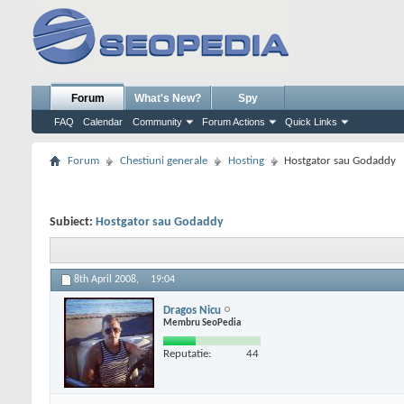
Forum
What's New?
Spy
FAQ
Calendar
Community
Forum Actions
Quick Links
Forum
Chestiuni generale
Hosting
Hostgator sau Godaddy
Subiect:
Hostgator sau Godaddy
8th April 2008,
19:04
Dragos Nicu
Membru SeoPedia
Reputatie:
44