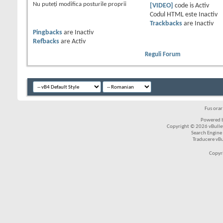
Nu puteţi
modifica posturile proprii
[VIDEO]
code is
Activ
Codul HTML este
Inactiv
Trackbacks
are
Inactiv
Pingbacks
are
Inactiv
Refbacks
are
Activ
Reguli Forum
Fus ora
Powered b
Copyright © 2026 vBulleti
Search Engine
Traducere vB
Copyr